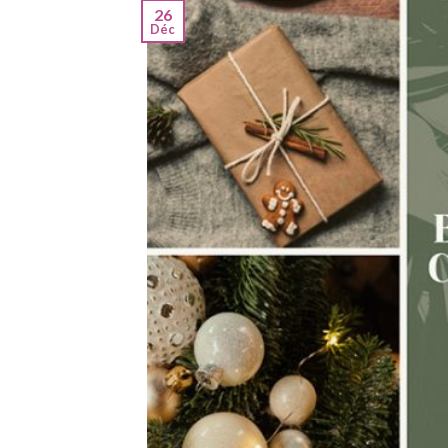
26
Déc