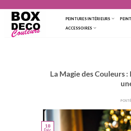
Skip
to
content
PEINTURES INTÉRIEURS
PEIN
ACCESSOIRES
La Magie des Couleurs 
un
POSTÉ
18
Déc