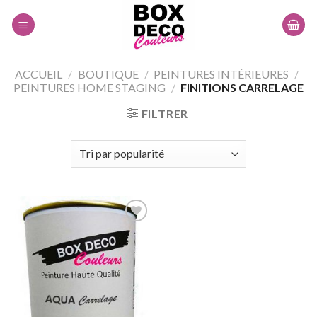
Skip
to
content
ACCUEIL
/
BOUTIQUE
/
PEINTURES INTÉRIEURES
/
PEINTURES HOME STAGING
/
FINITIONS CARRELAGE
FILTRER
Ajouter
à la
wishlist