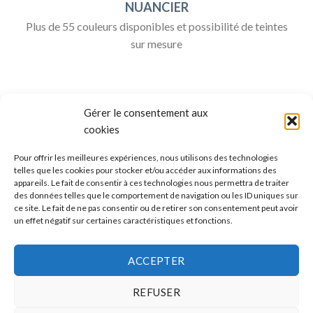
NUANCIER
Plus de 55 couleurs disponibles et possibilité de teintes
sur mesure
Gérer le consentement aux
cookies
Pour offrir les meilleures expériences, nous utilisons des technologies
telles que les cookies pour stocker et/ou accéder aux informations des
appareils. Le fait de consentir à ces technologies nous permettra de traiter
ALLO BOX DÉCO
des données telles que le comportement de navigation ou les ID uniques sur
ce site. Le fait de ne pas consentir ou de retirer son consentement peut avoir
Une question ?
un effet négatif sur certaines caractéristiques et fonctions.
Discuter avec nous sur nos réseaux sociaux
ACCEPTER
REFUSER