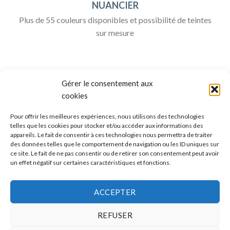
NUANCIER
Plus de 55 couleurs disponibles et possibilité de teintes
sur mesure
Gérer le consentement aux
cookies
Pour offrir les meilleures expériences, nous utilisons des technologies
telles que les cookies pour stocker et/ou accéder aux informations des
appareils. Le fait de consentir à ces technologies nous permettra de traiter
ALLO BOX DÉCO
des données telles que le comportement de navigation ou les ID uniques sur
ce site. Le fait de ne pas consentir ou de retirer son consentement peut avoir
Une question ?
un effet négatif sur certaines caractéristiques et fonctions.
Discuter avec nous sur nos réseaux sociaux
ACCEPTER
REFUSER