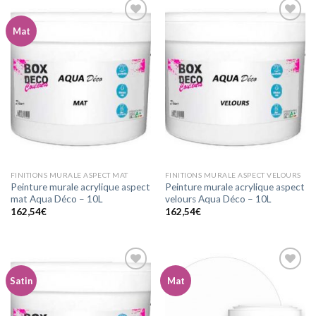
Mat
Ajouter
Ajouter
à la
à la
wishlist
wishlist
FINITIONS MURALE ASPECT MAT
FINITIONS MURALE ASPECT VELOURS
Peinture murale acrylique aspect
Peinture murale acrylique aspect
mat Aqua Déco – 10L
velours Aqua Déco – 10L
162,54
€
162,54
€
Satin
Mat
Ajouter
Ajouter
à la
à la