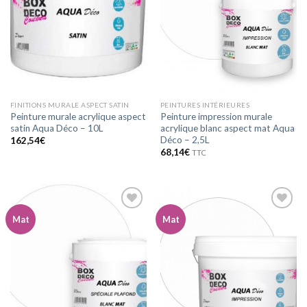
wishlist
wishlist
FINITIONS MURALE ASPECT SATIN
PEINTURES INTÉRIEURES
Peinture murale acrylique aspect
Peinture impression murale
satin Aqua Déco – 10L
acrylique blanc aspect mat Aqua
Déco – 2,5L
162,54
€
68,14
€
TTC
Mat
Mat
Ajouter
Ajouter
à la
à la
wishlist
wishlist