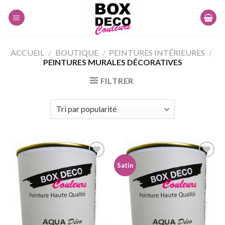
Skip
to
content
ACCUEIL
/
BOUTIQUE
/
PEINTURES INTÉRIEURES
/
PEINTURES MURALES DÉCORATIVES
FILTRER
Satin
Ajouter
Ajouter
à la
à la
wishlist
wishlist