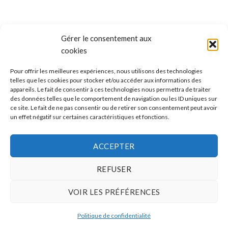
Gérer le consentement aux
cookies
Pour offrir les meilleures expériences, nous utilisons des technologies
telles que les cookies pour stocker et/ou accéder aux informations des
appareils. Le fait de consentir à ces technologies nous permettra de traiter
ALLO BOX DÉCO
des données telles que le comportement de navigation ou les ID uniques sur
ce site. Le fait de ne pas consentir ou de retirer son consentement peut avoir
Une question ?
un effet négatif sur certaines caractéristiques et fonctions.
Discuter avec nous sur nos réseaux sociaux
ACCEPTER
REFUSER
VOIR LES PRÉFÉRENCES
CONDITIONS GÉNÉRALES DE VENTES
MÉTHODES ET FRAIS DE TRANSPORT
Politique de confidentialité
Copyright 2026 ©
BoxDecoCouleurs