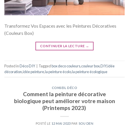
Transformez Vos Espaces avec les Peintures Décoratives
(Couleurs Box)
CONTINUER LA LECTURE
→
Posted in
Déco DIY
|
Tagged
box deco couleurs
,
couleur box
,
DIY
,
idée
décoration
,
idée peinture
,
la peinture écolo
,
la peinture écologique
CONSEIL DÉCO
Comment la peinture décorative
biologique peut améliorer votre maison
(Printemps 2023)
POSTÉ LE
12 MAI 2023
PAR
SOU DEN