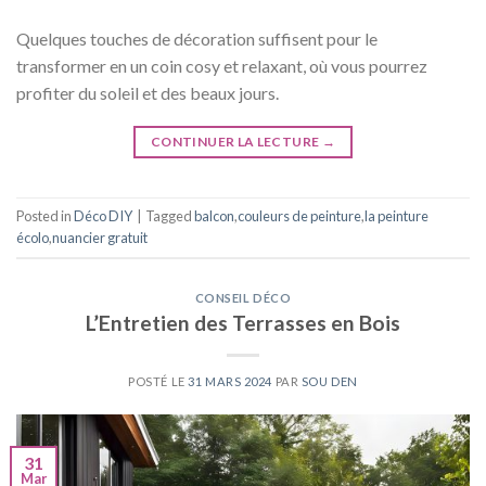
Quelques touches de décoration suffisent pour le
transformer en un coin cosy et relaxant, où vous pourrez
profiter du soleil et des beaux jours.
CONTINUER LA LECTURE
→
Posted in
Déco DIY
|
Tagged
balcon
,
couleurs de peinture
,
la peinture
écolo
,
nuancier gratuit
CONSEIL DÉCO
L’Entretien des Terrasses en Bois
POSTÉ LE
31 MARS 2024
PAR
SOU DEN
31
Mar