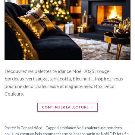
Découvrez les palettes tendance Noël 2025 : rouge
bordeaux, vert sauge, terracotta, bleu nuit… Inspirez-vous
pour une déco chaleureuse et élégante avec Box Déco
Couleurs.
CONTINUER LA LECTURE
→
Posted in
Conseil déco
|
Tagged
ambiance Noël chaleureuse
,
box deco
couleurs
,
coeur en bois
,
comment harmoniser son sapin de Noël
,
DIY
,
fete
,
fin