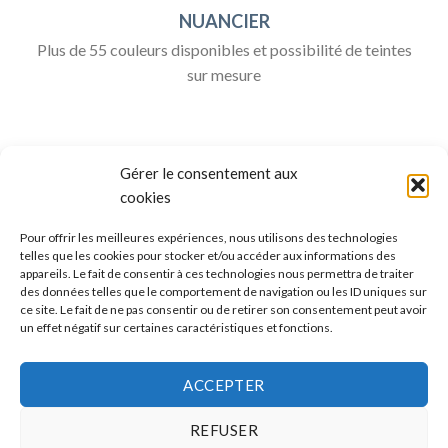
NUANCIER
Plus de 55 couleurs disponibles et possibilité de teintes
sur mesure
Gérer le consentement aux
cookies
Pour offrir les meilleures expériences, nous utilisons des technologies
telles que les cookies pour stocker et/ou accéder aux informations des
appareils. Le fait de consentir à ces technologies nous permettra de traiter
ALLO BOX DÉCO
des données telles que le comportement de navigation ou les ID uniques sur
ce site. Le fait de ne pas consentir ou de retirer son consentement peut avoir
Une question ?
un effet négatif sur certaines caractéristiques et fonctions.
Discuter avec nous sur nos réseaux sociaux
ACCEPTER
REFUSER