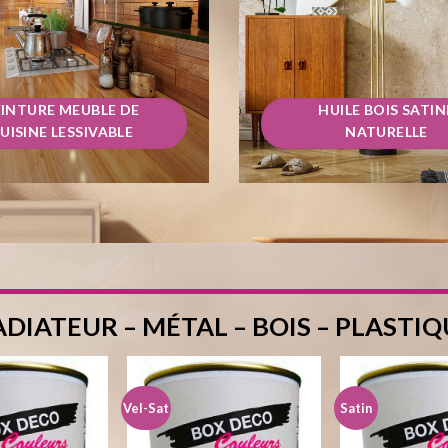
EINTURE MEUBLE DE
HUILE BOIS SATIN
UISINE LESSIVABLE
NATURELLE
DIATEUR – MÉTAL – BOIS – PLASTIQ
Vel-Sat
Satin
Ajouter
Ajouter