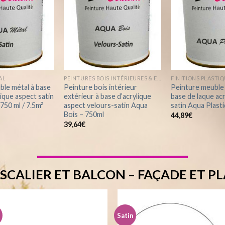
à la
à la
wishlist
wishlist
AL
PEINTURES BOIS INTÉRIEURES & EXTÉRIEURES ASPECT VELOURS-SATIN
FINITIONS PLASTI
ble métal à base
Peinture bois intérieur
Peinture meuble 
lique aspect satin
extérieur à base d’acrylique
base de laque ac
750 ml / 7.5m²
aspect velours-satin Aqua
satin Aqua Plast
Bois – 750ml
44,89
€
39,64
€
ESCALIER ET BALCON – FAÇADE ET 
Satin