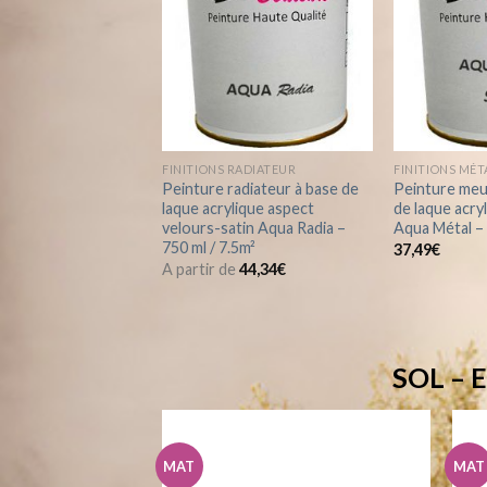
à la
wishlist
FINITIONS RADIATEUR
FINITIONS MÉT
Peinture radiateur à base de
Peinture meu
laque acrylique aspect
de laque acry
velours-satin Aqua Radia –
Aqua Métal – 
750 ml / 7.5m²
37,49
€
A partir de
44,34
€
SOL – 
MAT
MAT