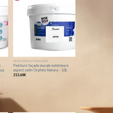
ter
Ajouter
la
à la
list
wishlist
PEINTURES EXTÉRIEURES
e
Peinture façade murale extérieure
qua
aspect satin Orphéo Natura – 10L
213,68
€