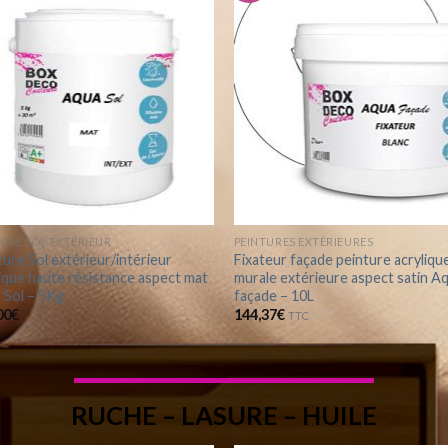
Ajouter
Ajou
à la
à 
wishlist
wish
TURE SOL EXTÉRIEUR
PEINTURES EXTÉRIEURES
ure Sol extérieur/intérieur
Fixateur façade peinture acryliqu
ique haute résistance aspect mat
murale extérieure aspect satin A
 Sol – 5Kg
façade – 10L
00
€
144,37
€
TTC
RUCHE – LASURE – HUILE