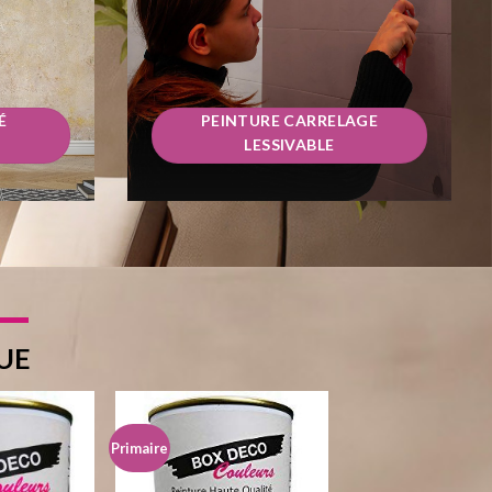
É
PEINTURE CARRELAGE
LESSIVABLE
UE
Primaire
Ajouter
Ajouter