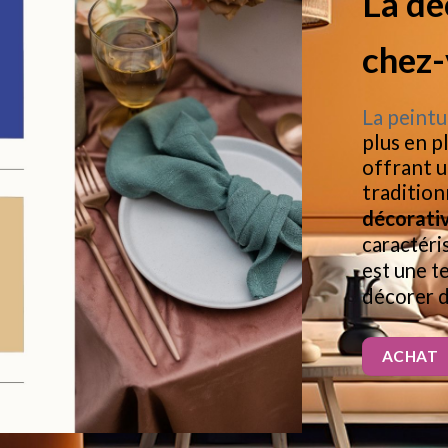
La dé
chez-
La peintu
plus en p
offrant u
tradition
décorati
caractéris
est une t
décorer d
ACHAT