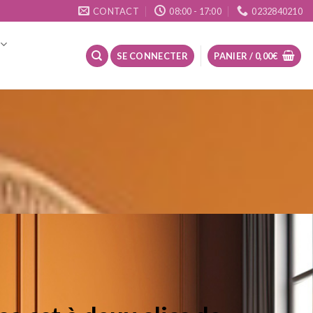
CONTACT
08:00 - 17:00
0232840210
SE CONNECTER
PANIER /
0,00
€