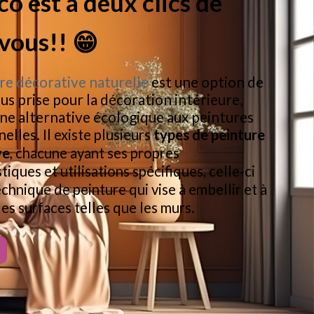
co est à deux clics de
vous!! 😁
re décorative naturelle
est une option de
lus prise pour la décoration intérieure,
ne alternative écologique aux peintures
nelles.
Il existe plusieurs
types de peinture
ve
, chacune ayant ses propres
tiques et utilisations spécifiques, celle-ci
echnique de peinture qui vise à embellir et à
es surfaces telles que les murs.