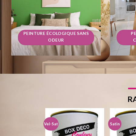
PEINTURE ÉCOLOGIQUE SANS
P
ODEUR
C
RA
Vel-Sat
Satin
Ajouter