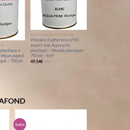
à la
à la
wishlist
wishlist
PEINTURES HOME STAGING
Primaire d’adhérence PVC
aspect mat Aqua prim
QUE
plastique – Meuble plastique –
plastique à
750 ml – 6 m²
rylique aspect
ique – 750 ml
49,54
€
TTC
PLAFOND
Satin