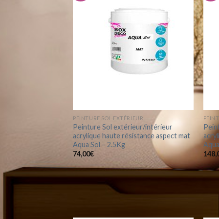
Ajouter
à la
wishlist
PEINTURE SOL EXTÉRIEUR
PEIN
Peinture Sol extérieur/intérieur
Peint
acrylique haute résistance aspect mat
acryl
Aqua Sol – 2.5Kg
Aqua
74,00
€
148,