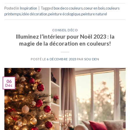
Posted in
Inspiration
|
Tagged
box deco couleurs
,
coeur en bois
,
couleurs
printemps
,
idée décoration
,
peinture écologique
,
peinture naturel
CONSEIL DÉCO
Illuminez l’intérieur pour Noël 2023 : la
magie de la décoration en couleurs!
POSTÉ LE
6 DÉCEMBRE 2023
PAR
SOU DEN
06
Déc