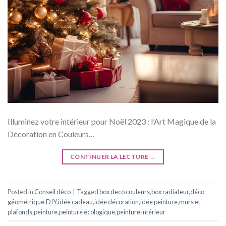
Illuminez votre intérieur pour Noël 2023 : l’Art Magique de la
Décoration en Couleurs…
CONTINUER LA LECTURE
→
Posted in
Conseil déco
|
Tagged
box deco couleurs
,
box radiateur
,
déco
géométrique
,
DIY
,
idée cadeau
,
idée décoration
,
idée peinture
,
murs et
plafonds
,
peinture
,
peinture écologique
,
peinture intérieur