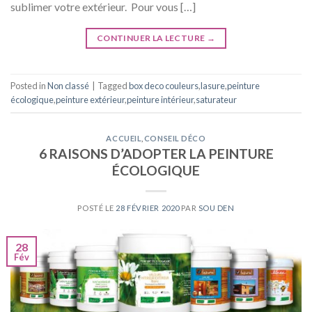
sublimer votre extérieur. Pour vous […]
CONTINUER LA LECTURE
→
Posted in
Non classé
|
Tagged
box deco couleurs
,
lasure
,
peinture
écologique
,
peinture extérieur
,
peinture intérieur
,
saturateur
ACCUEIL
,
CONSEIL DÉCO
6 RAISONS D’ADOPTER LA PEINTURE
ÉCOLOGIQUE
POSTÉ LE
28 FÉVRIER 2020
PAR
SOU DEN
28
Fév