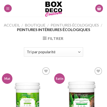
Skip
to
content
ACCUEIL
/
BOUTIQUE
/
PEINTURES ÉCOLOGIQUES
/
PEINTURES INTÉRIEURES ÉCOLOGIQUES
FILTRER
Mat
Satin
Ajouter
Ajouter
à la
à la
wishlist
wishlist