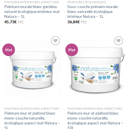
FINITIONS INTÉRIEURES ASPECT MAT
PEINTURES ÉCOLOGIQUES
Peinture murale blanc gardéna
Sous-couche primaire murale
naturel écologique intérieur mat
blanc naturelle écologique
Natura – 1L
intérieur Natura – 1L
45,73
€
36,84
€
TTC
TTC
Mat
Mat
Ajouter
Ajouter
à la
à la
wishlist
wishlist
FINITIONS INTÉRIEURES ASPECT MAT
FINITIONS INTÉRIEURES ASPECT MAT
Peinture mur et plafond blanc
Peinture mur et plafond blanc
mono-couche naturelle,
mono-couche naturelle,
écologique aspect mat Natura –
écologique aspect mat Natura –
5L
10L