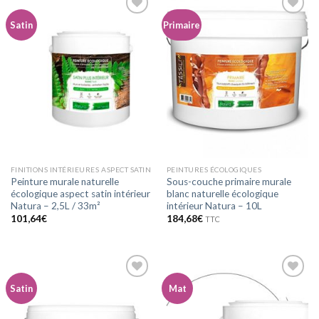
Satin
Primaire
Ajouter
Ajouter
à la
à la
wishlist
wishlist
FINITIONS INTÉRIEURES ASPECT SATIN
PEINTURES ÉCOLOGIQUES
Peinture murale naturelle
Sous-couche primaire murale
écologique aspect satin intérieur
blanc naturelle écologique
Natura – 2,5L / 33m²
intérieur Natura – 10L
101,64
€
184,68
€
TTC
Satin
Mat
Ajouter
Ajouter