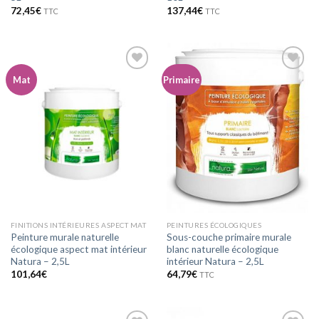
72,45
€
137,44
€
TTC
TTC
Mat
Primaire
Ajouter
Ajouter
à la
à la
wishlist
wishlist
FINITIONS INTÉRIEURES ASPECT MAT
PEINTURES ÉCOLOGIQUES
Peinture murale naturelle
Sous-couche primaire murale
écologique aspect mat intérieur
blanc naturelle écologique
Natura – 2,5L
intérieur Natura – 2,5L
101,64
€
64,79
€
TTC