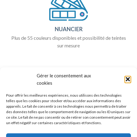
NUANCIER
Plus de 55 couleurs disponibles et possibilité de teintes
sur mesure
Gérer le consentement aux
cookies
Pour offrir les meilleures expériences, nous utilisons des technologies
telles que les cookies pour stocker et/ou accéder aux informations des
appareils. Le fait de consentir à ces technologies nous permettra de traiter
ALLO BOX DÉCO
des données telles que le comportement de navigation ou les ID uniques sur
ce site. Le fait de ne pas consentir ou de retirer son consentement peut avoir
Une question ?
un effet négatif sur certaines caractéristiques et fonctions.
Discuter avec nous sur nos réseaux sociaux