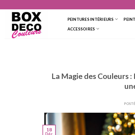
Skip
to
content
PEINTURES INTÉRIEURS
PEIN
ACCESSOIRES
La Magie des Couleurs 
un
POSTÉ
18
Déc