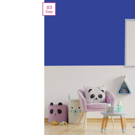
03
Sep