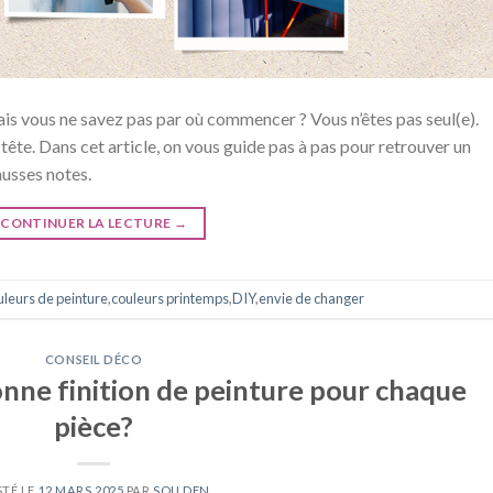
is vous ne savez pas par où commencer ? Vous n’êtes pas seul(e).
ête. Dans cet article, on vous guide pas à pas pour retrouver un
ausses notes.
CONTINUER LA LECTURE
→
uleurs de peinture
,
couleurs printemps
,
DIY
,
envie de changer
CONSEIL DÉCO
nne finition de peinture pour chaque
pièce?
STÉ LE
12 MARS 2025
PAR
SOU DEN