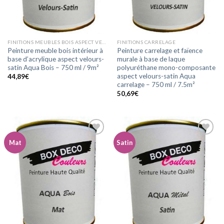
FINITIONS MEUBLES BOIS ASPECT VELOURS-SATIN
FINITIONS CARRELAGE
Peinture meuble bois intérieur à
Peinture carrelage et faïence
base d’acrylique aspect velours-
murale à base de laque
satin Aqua Bois – 750 ml / 9m²
polyuréthane mono-composante
aspect velours-satin Aqua
44,89
€
carrelage – 750 ml / 7.5m²
50,69
€
Mat
Satin
Ajouter
Ajouter
à la
à la
wishlist
wishlist