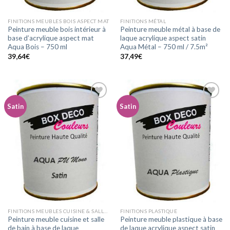
FINITIONS MEUBLES BOIS ASPECT MAT
FINITIONS MÉTAL
Peinture meuble bois intérieur à
Peinture meuble métal à base de
base d’acrylique aspect mat
laque acrylique aspect satin
Aqua Bois – 750 ml
Aqua Métal – 750 ml / 7.5m²
39,64
€
37,49
€
Satin
Satin
Ajouter
Ajouter
à la
à la
wishlist
wishlist
FINITIONS MEUBLES CUISINE & SALLE DE BAIN
FINITIONS PLASTIQUE
Peinture meuble cuisine et salle
Peinture meuble plastique à base
de bain à base de laque
de laque acrylique aspect satin