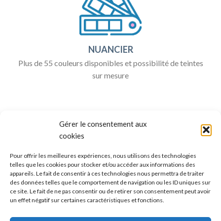
NUANCIER
Plus de 55 couleurs disponibles et possibilité de teintes
sur mesure
Gérer le consentement aux
cookies
Pour offrir les meilleures expériences, nous utilisons des technologies
telles que les cookies pour stocker et/ou accéder aux informations des
appareils. Le fait de consentir à ces technologies nous permettra de traiter
ALLO BOX DÉCO
des données telles que le comportement de navigation ou les ID uniques sur
ce site. Le fait de ne pas consentir ou de retirer son consentement peut avoir
Une question ?
un effet négatif sur certaines caractéristiques et fonctions.
Discuter avec nous sur nos réseaux sociaux