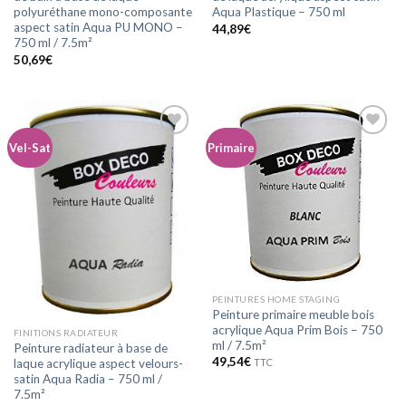
polyuréthane mono-composante
Aqua Plastique – 750 ml
aspect satin Aqua PU MONO –
44,89
€
750 ml / 7.5m²
50,69
€
Vel-Sat
Primaire
Ajouter
Ajouter
à la
à la
wishlist
wishlist
PEINTURES HOME STAGING
Peinture primaire meuble bois
acrylique Aqua Prim Bois – 750
FINITIONS RADIATEUR
ml / 7.5m²
Peinture radiateur à base de
49,54
€
laque acrylique aspect velours-
TTC
satin Aqua Radia – 750 ml /
7.5m²