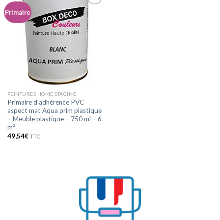
Primaire
Ajouter
à la
wishlist
PEINTURES HOME STAGING
Primaire d’adhérence PVC
aspect mat Aqua prim plastique
– Meuble plastique – 750 ml – 6
m²
49,54
€
TTC