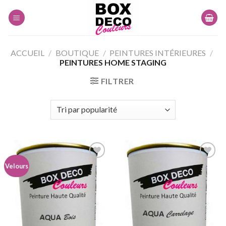
Skip
to
content
ACCUEIL
/
BOUTIQUE
/
PEINTURES INTÉRIEURES
/
PEINTURES HOME STAGING
FILTRER
Velours
Ajouter
Ajouter
à la
à la
wishlist
wishlist