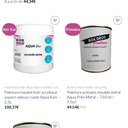
A partir de
44,34
€
Vel-Sat
Primaire
Ajouter
Ajouter
à la
à la
wishlist
wishlist
FINITIONS MEUBLES BOIS ASPECT VELOURS-SATIN
PEINTURES HOME STAGING
Peinture meuble bois acrylique
Peinture primaire meuble métal
aspect velours-satin Aqua Bois –
Aqua Prim Métal – 750 ml /
2,5L
7.5m²
100,37
€
49,54
€
TTC