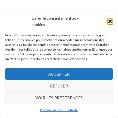
Gérer le consentement aux
cookies
Pour offrir les meilleures expériences, nous utilisons des technologies
telles que les cookies pour stocker et/ou accéder aux informations des
appareils. Le fait de consentir à ces technologies nous permettra de traiter
ALLO BOX DÉCO
des données telles que le comportement de navigation ou les ID uniques sur
ce site. Le fait de ne pas consentir ou de retirer son consentement peut avoir
Une question ?
un effet négatif sur certaines caractéristiques et fonctions.
Discuter avec nous sur nos réseaux sociaux
ACCEPTER
REFUSER
VOIR LES PRÉFÉRENCES
CONDITIONS GÉNÉRALES DE VENTES
MÉTHODES ET FRAIS DE TRANSPORT
Politique de confidentialité
Copyright 2026 ©
BoxDecoCouleurs