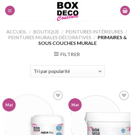
Skip
to
content
ACCUEIL
/
BOUTIQUE
/
PEINTURES INTÉRIEURES
/
PEINTURES MURALES DÉCORATIVES
/
PRIMAIRES &
SOUS COUCHES MURALE
FILTRER
Mat
Mat
Ajouter
Ajouter
à la
à la
wishlist
wishlist