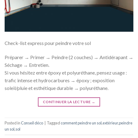
Check-list express pour peindre votre sol
Préparer → Primer → Peindre (2 couches) → Antidérapant →
Séchage → Entretien.
Si vous hésitez entre époxy et polyuréthane, pensez usage :
trafic intense et hydrocarbures → époxy ; exposition
soleil/pluie et esthétique durable → polyuréthane.
CONTINUER LA LECTURE
→
Posted in
Conseil déco
|
Tagged
comment peindre un sol
,
extérieur
,
peindre
un sol
,
sol