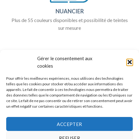
NUANCIER
Plus de 55 couleurs disponibles et possibilité de teintes
sur mesure
Gérer le consentement aux
cookies
Pour offrir les meilleures expériences, nous utilisons des technologies
telles que les cookies pour stocker et/ou accéder aux informations des
appareils. Le fait de consentir à ces technologies nous permettra de traiter
ALLO BOX DÉCO
des données telles que le comportement de navigation ou les ID uniques sur
ce site. Le fait de ne pas consentir ou de retirer son consentement peut avoir
Une question ?
un effet négatif sur certaines caractéristiques et fonctions.
Discuter avec nous sur nos réseaux sociaux
ACCEPTER
REFUSER