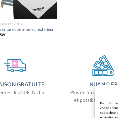
BOIS EXTÉRIEUR
peinture bois intérieur extérieur
95
€
AISON GRATUITE
NUANCIER
eures dès 50€ d'achat
Plus de 55 couleurs di
et possibilité de tei
Pour offrir 
mesure
cookies pour
ces technolo
navigation ou