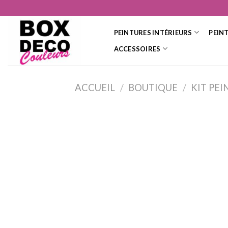
Skip
to
content
PEINTURES INTÉRIEURS
PEIN
ACCESSOIRES
ACCUEIL
/
BOUTIQUE
/
KIT PEI