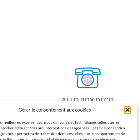
ALLO BOX DÉCO
sponibles
Une question ?
Gérer le consentement aux cookies
ntes sur
Discuter avec nous sur nos
les meilleures expériences, nous utilisons des technologies telles que les
réseaux sociaux
 stocker et/ou accéder aux informations des appareils. Le fait de consentir à
gies nous permettra de traiter des données telles que le comportement de
 les ID uniques sur ce site. Le fait de ne pas consentir ou de retirer son