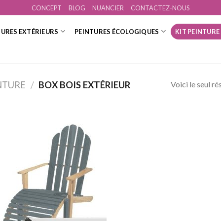
CONCEPT
BLOG
NUANCIER
CONTACTEZ-NOUS
TURES EXTÉRIEURS
PEINTURES ÉCOLOGIQUES
KIT PEINTURE
Voici le seul ré
NTURE
/
BOX BOIS EXTÉRIEUR
Ajouter
à la
wishlist