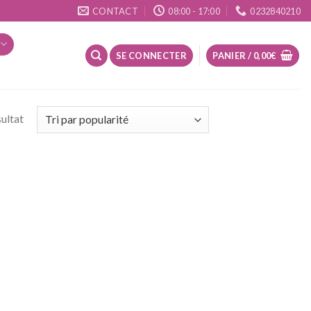
CONTACT
08:00 - 17:00
0232840210
SE CONNECTER
PANIER /
0,00
€
sultat