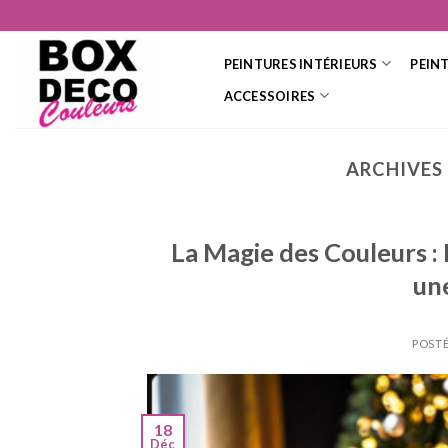
Skip
to
content
PEINTURES INTÉRIEURS
PEIN
ACCESSOIRES
ARCHIVES
La Magie des Couleurs 
un
POSTÉ
18
Déc