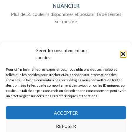
NUANCIER
Plus de 55 couleurs disponibles et possibilité de teintes
sur mesure
Gérer le consentement aux
cookies
Pour offrir les meilleures expériences, nous utilisons des technologies
telles que les cookies pour stocker et/ou accéder aux informations des
appareils. Le fait de consentir à ces technologies nous permettra de traiter
ALLO BOX DÉCO
des données telles que le comportement de navigation ou les ID uniques sur
ce site. Le fait de ne pas consentir ou de retirer son consentement peut avoir
Une question ?
un effet négatif sur certaines caractéristiques et fonctions.
Discuter avec nous sur nos réseaux sociaux
ACCEPTER
REFUSER