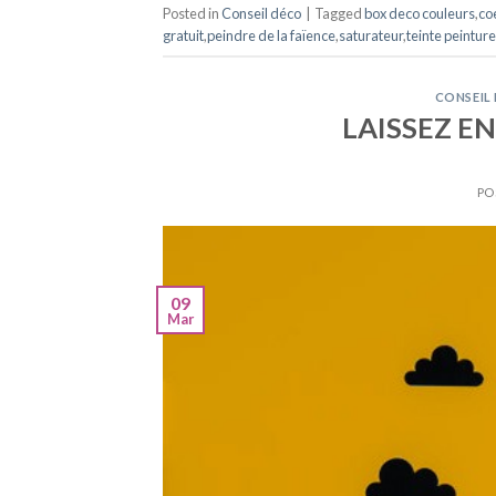
Posted in
Conseil déco
|
Tagged
box deco couleurs
,
co
gratuit
,
peindre de la faïence
,
saturateur
,
teinte peinture
CONSEIL
LAISSEZ EN
PO
09
Mar