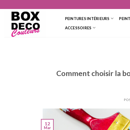
Skip
to
content
PEINTURES INTÉRIEURS
PEIN
ACCESSOIRES
Comment choisir la bo
PO
12
Mar