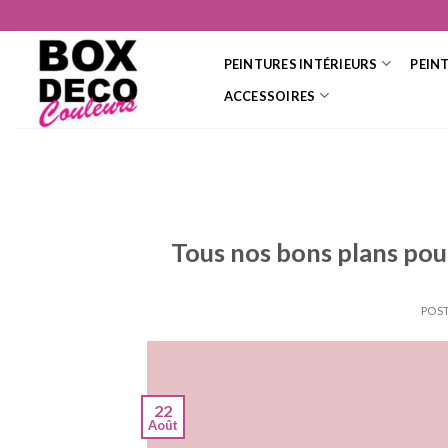
Skip
to
content
PEINTURES INTÉRIEURS
PEIN
ACCESSOIRES
Tous nos bons plans pour
POS
22
Août