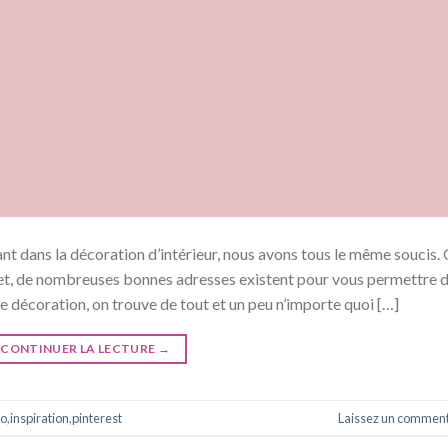
ant dans la décoration d’intérieur, nous avons tous le même soucis.
net, de nombreuses bonnes adresses existent pour vous permettre 
de décoration, on trouve de tout et un peu n’importe quoi […]
CONTINUER LA LECTURE
→
co
,
inspiration
,
pinterest
Laissez un comment