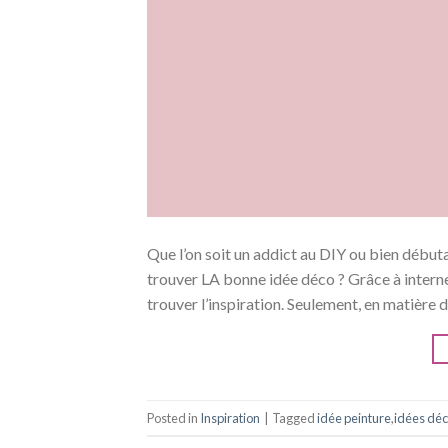
Que l’on soit un addict au DIY ou bien début
trouver LA bonne idée déco ? Grâce à inter
trouver l’inspiration. Seulement, en matière 
Posted in
Inspiration
|
Tagged
idée peinture
,
idées dé