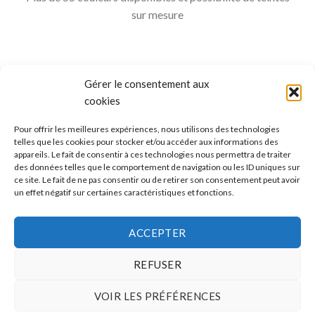
sur mesure
Gérer le consentement aux
cookies
Pour offrir les meilleures expériences, nous utilisons des technologies
telles que les cookies pour stocker et/ou accéder aux informations des
appareils. Le fait de consentir à ces technologies nous permettra de traiter
ALLO BOX DÉCO
des données telles que le comportement de navigation ou les ID uniques sur
ce site. Le fait de ne pas consentir ou de retirer son consentement peut avoir
Une question ?
un effet négatif sur certaines caractéristiques et fonctions.
Discuter avec nous sur nos réseaux sociaux
ACCEPTER
REFUSER
VOIR LES PRÉFÉRENCES
CONDITIONS GÉNÉRALES DE VENTES
MÉTHODES ET FRAIS DE TRANSPORT