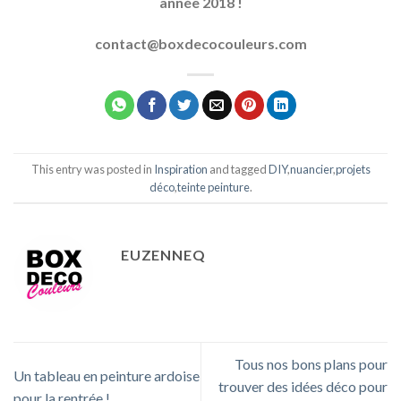
année 2018 !
contact@boxdecocouleurs.com
This entry was posted in
Inspiration
and tagged
DIY
,
nuancier
,
projets
déco
,
teinte peinture
.
EUZENNEQ
Tous nos bons plans pour
Un tableau en peinture ardoise
trouver des idées déco pour
pour la rentrée !