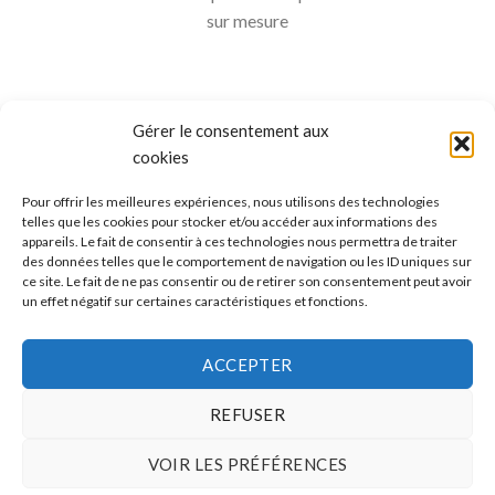
sur mesure
Gérer le consentement aux
cookies
Pour offrir les meilleures expériences, nous utilisons des technologies
telles que les cookies pour stocker et/ou accéder aux informations des
appareils. Le fait de consentir à ces technologies nous permettra de traiter
ALLO BOX DÉCO
des données telles que le comportement de navigation ou les ID uniques sur
ce site. Le fait de ne pas consentir ou de retirer son consentement peut avoir
Une question ?
un effet négatif sur certaines caractéristiques et fonctions.
Discuter avec nous sur nos réseaux sociaux
ACCEPTER
REFUSER
VOIR LES PRÉFÉRENCES
CONDITIONS GÉNÉRALES DE VENTES
MÉTHODES ET FRAIS DE TRANSPORT