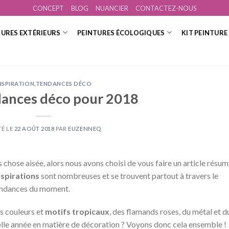
CONCEPT
BLOG
NUANCIER
CONTACTEZ-NOUS
TURES EXTÉRIEURS
PEINTURES ÉCOLOGIQUES
KIT PEINTURE
NSPIRATION
,
TENDANCES DÉCO
dances déco pour 2018
TÉ LE
22 AOÛT 2018
PAR
EUZENNEQ
s chose aisée, alors nous avons choisi de vous faire un article résu
nspirations
sont nombreuses et se trouvent partout à travers le
 tendances du moment.
s couleurs et
motifs tropicaux
, des flamands roses, du métal et d
lle année en matière de décoration ? Voyons donc cela ensemble !