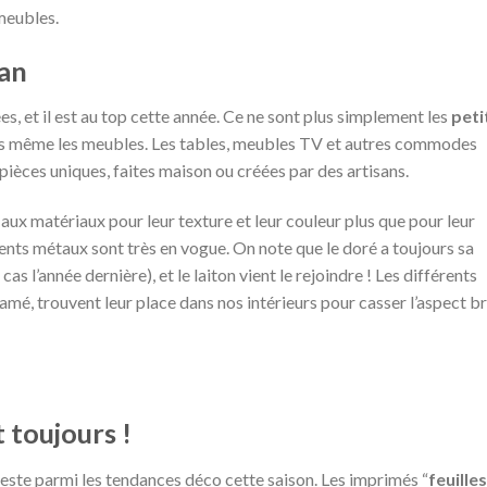
meubles.
san
es, et il est au top cette année. Ce ne sont plus simplement les
peti
s même les meubles. Les tables, meubles TV et autres commodes
 pièces uniques, faites maison ou créées par des artisans.
 aux matériaux pour leur texture et leur couleur plus que pour leur
érents métaux sont très en vogue. On note que le doré a toujours sa
cas l’année dernière), et le laiton vient le rejoindre ! Les différents
cramé, trouvent leur place dans nos intérieurs pour casser l’aspect b
t toujours !
 reste parmi les tendances déco cette saison. Les imprimés “
feuille