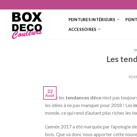
Skip
to
content
PEINTURES INTÉRIEURS
PEIN
ACCESSOIRES
I
Les ten
POS
22
Août
Suivre les
tendances déco
n’est pas toujour
les idées à ne pas manquer pour 2018 ! Les
i
monde, ce qui rend d’autant plus riches les
L’année 2017 a été marquée par l’apologie de
bois. Que va donc nous apporter cette nouve