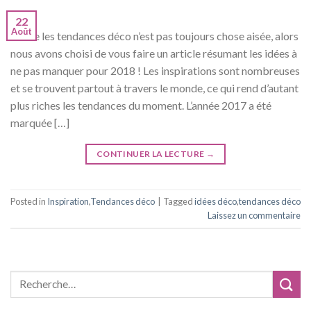
22
Août
Suivre les tendances déco n’est pas toujours chose aisée, alors
nous avons choisi de vous faire un article résumant les idées à
ne pas manquer pour 2018 ! Les inspirations sont nombreuses
et se trouvent partout à travers le monde, ce qui rend d’autant
plus riches les tendances du moment. L’année 2017 a été
marquée […]
CONTINUER LA LECTURE
→
Posted in
Inspiration
,
Tendances déco
|
Tagged
idées déco
,
tendances déco
Laissez un commentaire