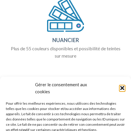
NUANCIER
Plus de 55 couleurs disponibles et possibilité de teintes
sur mesure
Gérer le consentement aux
cookies
Pour offrir les meilleures expériences, nous utilisons des technologies
telles que les cookies pour stocker et/ou accéder aux informations des
appareils. Le fait de consentir à ces technologies nous permettra de traiter
ALLO BOX DÉCO
des données telles que le comportement de navigation ou les ID uniques sur
ce site. Le fait de ne pas consentir ou de retirer son consentement peut avoir
Une question ?
un effet négatif sur certaines caractéristiques et fonctions.