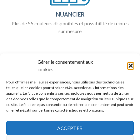
NUANCIER
Plus de 55 couleurs disponibles et possibilité de teintes
sur mesure
Gérer le consentement aux
cookies
Pour offrir les meilleures expériences, nous utilisons des technologies
telles que les cookies pour stocker et/ou accéder aux informations des
appareils. Le fait de consentir à ces technologies nous permettra de traiter
ALLO BOX DÉCO
des données telles que le comportement de navigation ou les ID uniques sur
ce site. Le fait de ne pas consentir ou de retirer son consentement peut avoir
Une question ?
un effet négatif sur certaines caractéristiques et fonctions.
Discuter avec nous sur nos réseaux sociaux
ACCEPTER