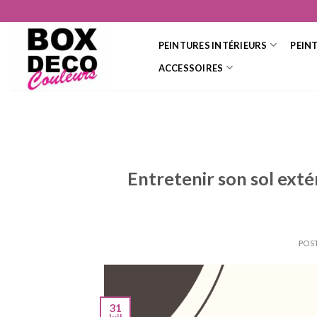
Skip
to
content
PEINTURES INTÉRIEURS
PEIN
ACCESSOIRES
Entretenir son sol exté
POS
31