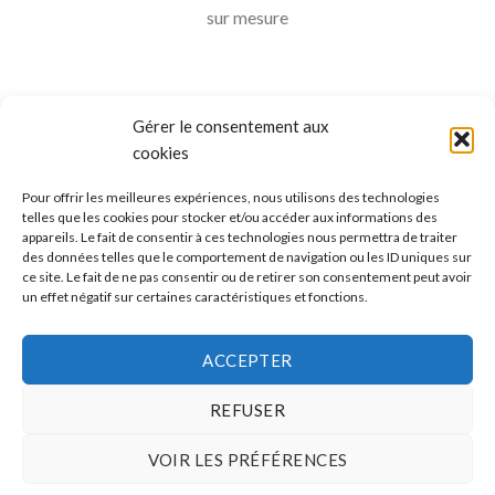
sur mesure
Gérer le consentement aux
cookies
Pour offrir les meilleures expériences, nous utilisons des technologies
telles que les cookies pour stocker et/ou accéder aux informations des
appareils. Le fait de consentir à ces technologies nous permettra de traiter
ALLO BOX DÉCO
des données telles que le comportement de navigation ou les ID uniques sur
ce site. Le fait de ne pas consentir ou de retirer son consentement peut avoir
Une question ?
un effet négatif sur certaines caractéristiques et fonctions.
Discuter avec nous sur nos réseaux sociaux
ACCEPTER
REFUSER
VOIR LES PRÉFÉRENCES
CONDITIONS GÉNÉRALES DE VENTES
MÉTHODES ET FRAIS DE TRANSPORT