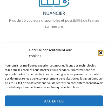
NUANCIER
Plus de 55 couleurs disponibles et possibilité de teintes
sur mesure
Gérer le consentement aux
cookies
Pour offrir les meilleures expériences, nous utilisons des technologies
telles que les cookies pour stocker et/ou accéder aux informations des
appareils. Le fait de consentir à ces technologies nous permettra de traiter
ALLO BOX DÉCO
des données telles que le comportement de navigation ou les ID uniques sur
ce site. Le fait de ne pas consentir ou de retirer son consentement peut avoir
Une question ?
un effet négatif sur certaines caractéristiques et fonctions.
Discuter avec nous sur nos réseaux sociaux
ACCEPTER