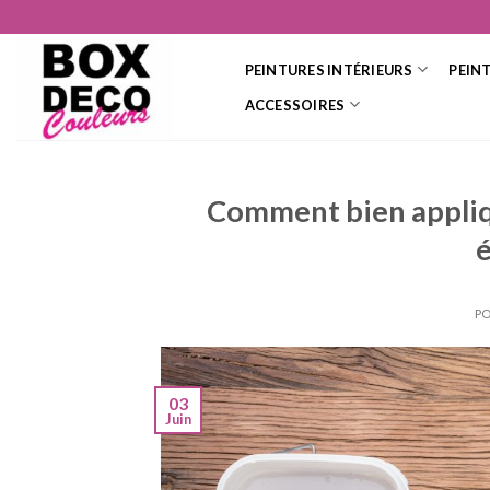
Skip
to
content
PEINTURES INTÉRIEURS
PEIN
ACCESSOIRES
Comment bien appliqu
PO
03
Juin