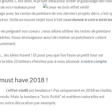
e goutte. C’est donc le projet idéal pour éviter le gaspillage des fo
 de
vos rouleaux pour
ge avec les restes de peinture de vos derniers projets déco, c’est 
irez. Voilà un nouvel objet tout à fait
coordonné à votre intérie
en peignant nos coeurs : nous allons utiliser les restes de peinture
eintes. Nous envisageons aussi de réaliser un patchwork coloré
justement.
… les idées fusent ! Et pour peu que l’on fasse un petit tour sur
 la tête. (D’ailleurs n’hésitez pas à vous abonner à
notre compte
le must have 2018 !
L’
effet vieilli
est tendance ! Pas uniquement en 2018 en réalité,
 mode. Mais la tendance “bois flotté” et matières naturelles est
dans votre décoration par exemple.