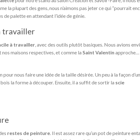
alette
pour notre stand au salon Création et Savoir-Faire, il nous e
mme la plupart des gens, nous n’aimons pas jeter ce qui “pourrait en
s de palette en attendant l’idée de génie.
 travailler
acile à travailler
, avec des outils plutôt basiques. Nous avions env
t nos maisons respectives, et comme la
Saint Valentin
approche…
 pour nous faire une idée de la taille désirée. Un peu à la façon d’u
bois la forme à découper. Ensuite, il a suffit de sortir la
scie
ure
 des
restes de peinture
. Il est assez rare qu’un pot de peinture en