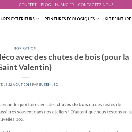
CONCEPT
BLOG
NUANCIER
CONTACTEZ-NOUS
TURES EXTÉRIEURS
PEINTURES ÉCOLOGIQUES
KIT PEINTURE
INSPIRATION
déco avec des chutes de bois (pour la
Saint Valentin)
TÉ LE
22 AOÛT 2018
PAR
EUZENNEQ
demandé quoi faire avec des
chutes de bois
ou des restes de
ussi très souvent dans nos ateliers ! D’autant que nous testons un t
uvelles box.