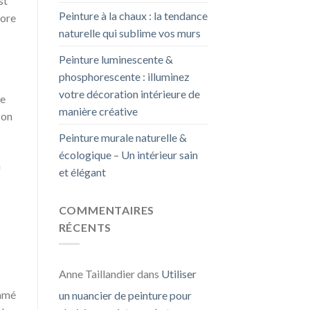
st
Peinture à la chaux : la tendance
core
naturelle qui sublime vos murs
Peinture luminescente &
phosphorescente : illuminez
votre décoration intérieure de
ie
manière créative
 on
Peinture murale naturelle &
écologique – Un intérieur sain
n
et élégant
COMMENTAIRES
RÉCENTS
Anne Taillandier
dans
Utiliser
tamé
un nuancier de peinture pour