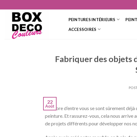
Skip
to
content
PEINTURES INTÉRIEURS
PEIN
ACCESSOIRES
Fabriquer des objets 
POS
22
Août
Nombre d’entre vous se sont sûrement déjà 
peinture. Et rassurez-vous, cela nous arrive a
de projets différents pour développer nos no