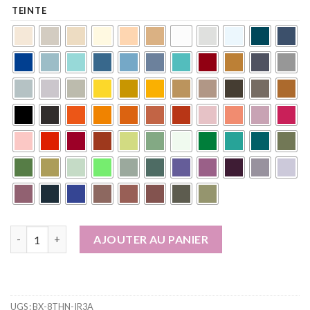
TEINTE
quantité de Peinture murale naturelle écologique aspect mat int
AJOUTER AU PANIER
UGS :
BX-8THN-IR3A