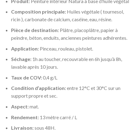
Produit:
Peinture intérieur Natura à base d’huile végétal
Composition principale:
Huiles végétale ( tournesol,
ricin ), carbonate de calcium, caséine, eau, résine.
Pièce de destination:
Plâtre, placoplâtre, papier à
peindre, béton, enduits, anciennes peintures adhérentes.
Application:
Pinceau, rouleau, pistolet.
Séchage:
1h au toucher, recouvrable en 6h jusqu’à 8h,
lavable après 10 jours.
Taux de COV:
0,4 g/L
Condition d’application:
entre 12°C et 30°C sur un
support propre et sec.
Aspect:
mat.
Rendement:
13 mètre carré / L
Livraison:
sous 48H.