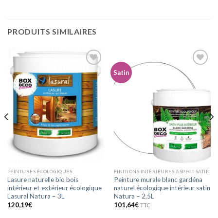
PRODUITS SIMILAIRES
Satin
Ajouter
Ajouter
à la
à la
wishlist
wishlist
PEINTURES ÉCOLOGIQUES
FINITIONS INTÉRIEURES ASPECT SATIN
Lasure naturelle bio bois
Peinture murale blanc gardéna
intérieur et extérieur écologique
naturel écologique intérieur satin
Lasural Natura – 3L
Natura – 2,5L
120,19
€
101,64
€
TTC