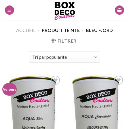
Skip
to
content
ACCUEIL
/
PRODUIT TEINTE
/
BLEU FJORD
FILTRER
Velours
Ajouter
Ajouter
à la
à la
wishlist
wishlist