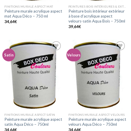
FINITIONS MURALE ASPECT MAT
PEINTURES BOIS INTÉRIEURES & EXTÉRIEURES ASPECT VELOURS-SATIN
Peinture murale acrylique aspect
Peinture bois intérieur extérieur
mat Aqua Déco – 750 ml
à base d’acrylique aspect
velours-satin Aqua Bois – 750ml
34,64
€
39,64
€
Satin
Velours
Ajouter
Ajouter
à la
à la
wishlist
wishlist
FINITIONS MURALE ASPECT SATIN
FINITIONS MURALE ASPECT VELOURS
Peinture murale acrylique aspect
Peinture murale acrylique aspect
satin Aqua Déco – 750ml
velours Aqua Déco – 750ml
34,64
€
34,64
€