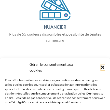
NUANCIER
Plus de 55 couleurs disponibles et possibilité de teintes
sur mesure
Gérer le consentement aux
cookies
Pour offrir les meilleures expériences, nous utilisons des technologies
telles que les cookies pour stocker et/ou accéder aux informations des
appareils. Le fait de consentir à ces technologies nous permettra de traiter
ALLO BOX DÉCO
des données telles que le comportement de navigation ou les ID uniques sur
ce site. Le fait de ne pas consentir ou de retirer son consentement peut avoir
Une question ?
un effet négatif sur certaines caractéristiques et fonctions.
Discuter avec nous sur nos réseaux sociaux