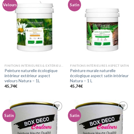
Velours
Satin
Ajouter
Ajouter
à la
à la
wishlist
wishlist
FINITIONS INTÉRIEURES & EXTÉRIEURES ASPECT VELOURS
FINITIONS INTÉRIEURES ASPECT SATIN
Peinture naturelle écologique
Peinture murale naturelle
intérieur extérieur aspect
écologique aspect satin intérieur
velours Natura – 1L
Natura – 1 L
45,74
€
45,74
€
Satin
Satin
Ajouter
Ajouter
à la
à la
wishlist
wishlist