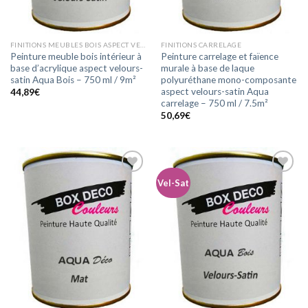
FINITIONS MEUBLES BOIS ASPECT VELOURS-SATIN
FINITIONS CARRELAGE
Peinture meuble bois intérieur à
Peinture carrelage et faïence
base d’acrylique aspect velours-
murale à base de laque
satin Aqua Bois – 750 ml / 9m²
polyuréthane mono-composante
aspect velours-satin Aqua
44,89
€
carrelage – 750 ml / 7.5m²
50,69
€
Vel-Sat
Ajouter
Ajouter
à la
à la
wishlist
wishlist