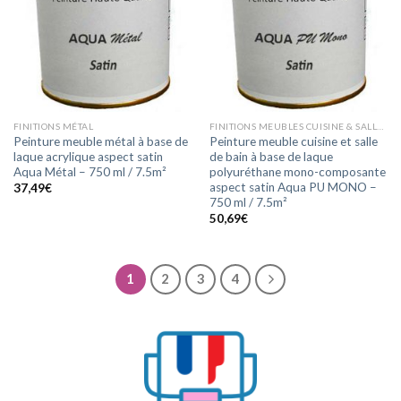
FINITIONS MÉTAL
FINITIONS MEUBLES CUISINE & SALLE DE BAIN
Peinture meuble métal à base de
Peinture meuble cuisine et salle
laque acrylique aspect satin
de bain à base de laque
Aqua Métal – 750 ml / 7.5m²
polyuréthane mono-composante
aspect satin Aqua PU MONO –
37,49
€
750 ml / 7.5m²
50,69
€
1
2
3
4