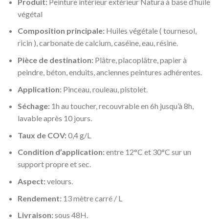
Produit:
Peinture intérieur extérieur Natura à base d’huile
végétal
Composition principale:
Huiles végétale ( tournesol,
ricin ), carbonate de calcium, caséine, eau, résine.
Pièce de destination:
Plâtre, placoplâtre, papier à
peindre, béton, enduits, anciennes peintures adhérentes.
Application:
Pinceau, rouleau, pistolet.
Séchage:
1h au toucher, recouvrable en 6h jusqu’à 8h,
lavable après 10 jours.
Taux de COV:
0,4 g/L
Condition d’application:
entre 12°C et 30°C sur un
support propre et sec.
Aspect:
velours.
Rendement:
13 mètre carré / L
Livraison:
sous 48H.