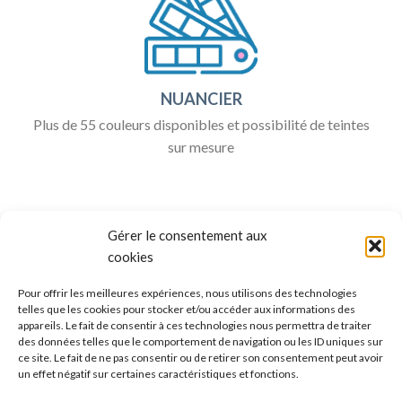
NUANCIER
Plus de 55 couleurs disponibles et possibilité de teintes
sur mesure
Gérer le consentement aux
cookies
Pour offrir les meilleures expériences, nous utilisons des technologies
telles que les cookies pour stocker et/ou accéder aux informations des
appareils. Le fait de consentir à ces technologies nous permettra de traiter
ALLO BOX DÉCO
des données telles que le comportement de navigation ou les ID uniques sur
ce site. Le fait de ne pas consentir ou de retirer son consentement peut avoir
Une question ?
un effet négatif sur certaines caractéristiques et fonctions.
Discuter avec nous sur nos réseaux sociaux