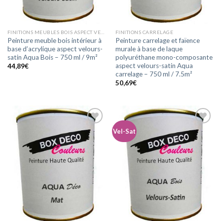
FINITIONS MEUBLES BOIS ASPECT VELOURS-SATIN
FINITIONS CARRELAGE
Peinture meuble bois intérieur à
Peinture carrelage et faïence
base d’acrylique aspect velours-
murale à base de laque
satin Aqua Bois – 750 ml / 9m²
polyuréthane mono-composante
aspect velours-satin Aqua
44,89
€
carrelage – 750 ml / 7.5m²
50,69
€
Vel-Sat
Ajouter
Ajouter
à la
à la
wishlist
wishlist