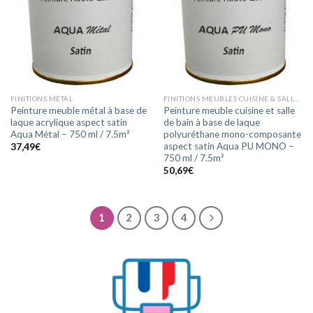
FINITIONS MÉTAL
FINITIONS MEUBLES CUISINE & SALLE DE BAIN
Peinture meuble métal à base de
Peinture meuble cuisine et salle
laque acrylique aspect satin
de bain à base de laque
Aqua Métal – 750 ml / 7.5m²
polyuréthane mono-composante
aspect satin Aqua PU MONO –
37,49
€
750 ml / 7.5m²
50,69
€
1
2
3
4