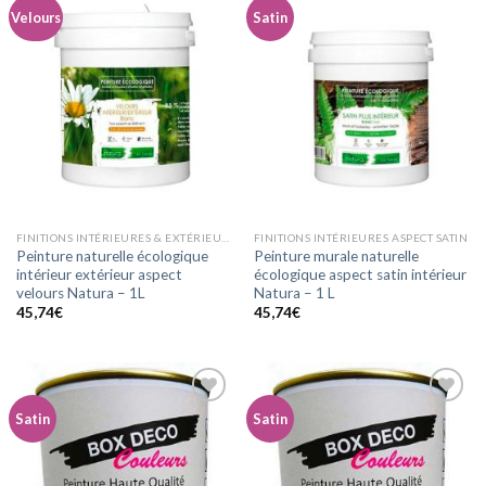
Velours
Satin
Ajouter
Ajouter
à la
à la
wishlist
wishlist
FINITIONS INTÉRIEURES & EXTÉRIEURES ASPECT VELOURS
FINITIONS INTÉRIEURES ASPECT SATIN
Peinture naturelle écologique
Peinture murale naturelle
intérieur extérieur aspect
écologique aspect satin intérieur
velours Natura – 1L
Natura – 1 L
45,74
€
45,74
€
Satin
Satin
Ajouter
Ajouter
à la
à la
wishlist
wishlist