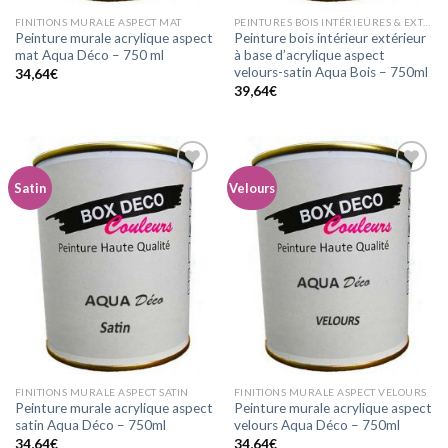
FINITIONS MURALE ASPECT MAT
PEINTURES BOIS INTÉRIEURES & EXTÉRIEURES ASPECT VELOURS-SATIN
Peinture murale acrylique aspect
Peinture bois intérieur extérieur
mat Aqua Déco – 750 ml
à base d’acrylique aspect
velours-satin Aqua Bois – 750ml
34,64
€
39,64
€
Satin
Velours
Ajouter
Ajouter
à la
à la
wishlist
wishlist
FINITIONS MURALE ASPECT SATIN
FINITIONS MURALE ASPECT VELOURS
Peinture murale acrylique aspect
Peinture murale acrylique aspect
satin Aqua Déco – 750ml
velours Aqua Déco – 750ml
34,64
€
34,64
€