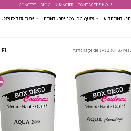
CONCEPT
BLOG
NUANCIER
CONTACTEZ-NOUS
TURES EXTÉRIEURS
PEINTURES ÉCOLOGIQUES
KIT PEINTURE
Affichage de 1–12 sur 37 résu
IEL
rs
Ajouter
Ajo
à la
à 
wishlist
wish