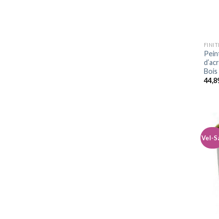
Pein
d’ac
Bois 
44,8
Vel-S