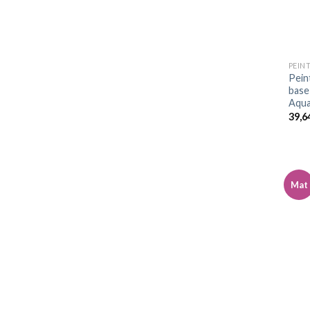
Pein
base
Aqua
39,6
Mat