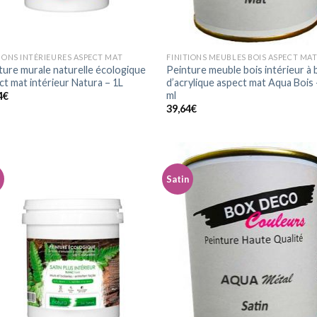
TIONS INTÉRIEURES ASPECT MAT
FINITIONS MEUBLES BOIS ASPECT MA
ture murale naturelle écologique
Peinture meuble bois intérieur à 
ct mat intérieur Natura – 1L
d’acrylique aspect mat Aqua Bois
ml
4
€
39,64
€
n
Satin
Ajouter
Ajo
à la
à 
wishlist
wish