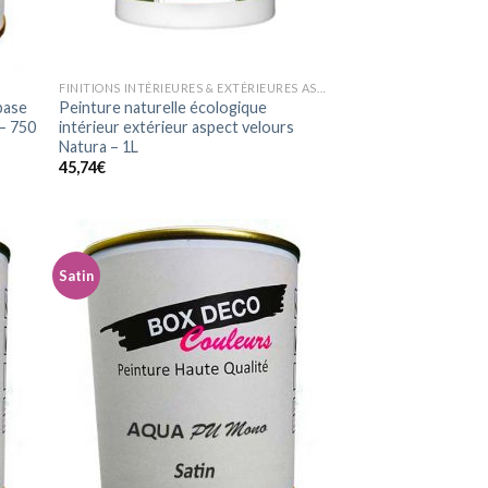
T
FINITIONS INTÉRIEURES & EXTÉRIEURES ASPECT VELOURS
base
Peinture naturelle écologique
 – 750
intérieur extérieur aspect velours
Natura – 1L
45,74
€
Satin
uter
Ajouter
la
à la
list
wishlist