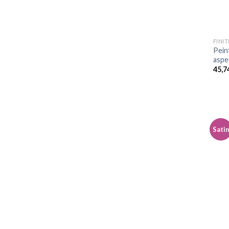
FINI
Pein
aspe
45,7
Sati