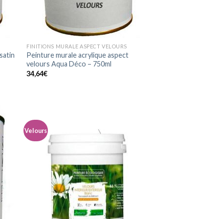
FINITIONS MURALE ASPECT VELOURS
satin
Peinture murale acrylique aspect
velours Aqua Déco – 750ml
34,64
€
Velours
uter
Ajouter
la
à la
list
wishlist