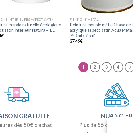
TIONS INTÉRIEURES ASPECT SATIN
FINITIONS MÉTAL
ture murale naturelle écologique
Peinture meuble métal à base de 
t satin intérieur Natura – 1 L
acrylique aspect satin Aqua Métal
750 ml / 7.5m²
4
€
37,49
€
1
2
3
4
AISON GRATUITE
NUANCIER
eures dès 50€ d'achat
Plus de 55 couleurs di