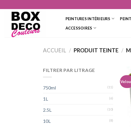
Skip
to
content
PEINTURES INTÉRIEURS
PEIN
ACCESSOIRES
ACCUEIL
/
PRODUIT TEINTE
/
M
FILTRER PAR LITRAGE
Velou
750ml
(11)
1L
(6)
2.5L
(10)
10L
(8)