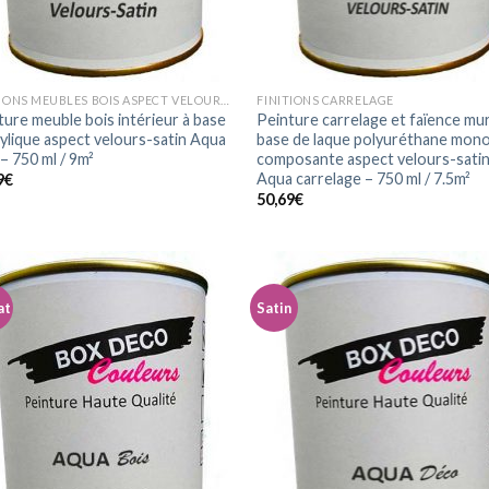
FINITIONS MEUBLES BOIS ASPECT VELOURS-SATIN
FINITIONS CARRELAGE
ture meuble bois intérieur à base
Peinture carrelage et faïence mur
rylique aspect velours-satin Aqua
base de laque polyuréthane mon
– 750 ml / 9m²
composante aspect velours-sati
Aqua carrelage – 750 ml / 7.5m²
9
€
50,69
€
at
Satin
Ajouter
Ajo
à la
à 
wishlist
wish