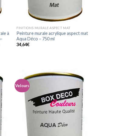
FINITIONS MURALE ASPECT MAT
ale à
Peinture murale acrylique aspect mat
o-
Aqua Déco – 750 ml
n
34,64
€
Velours
uter
Ajouter
la
à la
list
wishlist