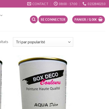
CONTACT
08:00 - 17:00
0232840210
SE CONNECTER
PANIER /
0,00
€
ltats
uter
Ajouter
la
à la
list
wishlist