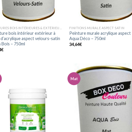
PEINTURES BOIS INTÉRIEURES & EXTÉRIEURES ASPECT VELOURS-SATIN
FINITIONS MURALE ASPECT SATIN
ture bois intérieur extérieur à
Peinture murale acrylique aspect 
 d’acrylique aspect velours-satin
Aqua Déco – 750ml
 Bois – 750ml
34,64
€
4
€
Mat
Ajouter
Ajo
à la
à 
wishlist
wish