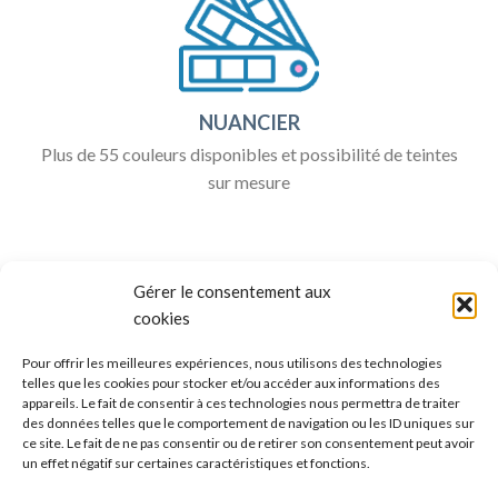
NUANCIER
Plus de 55 couleurs disponibles et possibilité de teintes
sur mesure
Gérer le consentement aux
cookies
Pour offrir les meilleures expériences, nous utilisons des technologies
telles que les cookies pour stocker et/ou accéder aux informations des
appareils. Le fait de consentir à ces technologies nous permettra de traiter
ALLO BOX DÉCO
des données telles que le comportement de navigation ou les ID uniques sur
ce site. Le fait de ne pas consentir ou de retirer son consentement peut avoir
Une question ?
un effet négatif sur certaines caractéristiques et fonctions.
Discuter avec nous sur nos réseaux sociaux