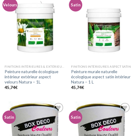
Velours
Satin
Ajouter
Ajouter
à la
à la
wishlist
wishlist
FINITIONS INTÉRIEURES & EXTÉRIEURES ASPECT VELOURS
FINITIONS INTÉRIEURES ASPECT SATIN
Peinture naturelle écologique
Peinture murale naturelle
intérieur extérieur aspect
écologique aspect satin intérieur
velours Natura – 1L
Natura – 1 L
45,74
€
45,74
€
Satin
Satin
Ajouter
Ajouter
à la
à la
wishlist
wishlist