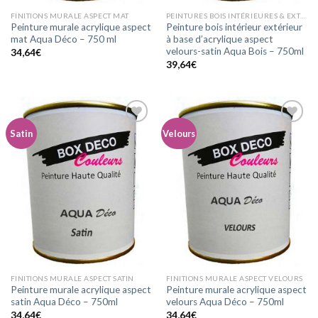
FINITIONS MURALE ASPECT MAT
PEINTURES BOIS INTÉRIEURES & EXTÉRIEURES ASPECT VELOURS-SATIN
Peinture murale acrylique aspect
Peinture bois intérieur extérieur
mat Aqua Déco – 750 ml
à base d’acrylique aspect
velours-satin Aqua Bois – 750ml
34,64
€
39,64
€
Satin
Velours
Ajouter
Ajouter
à la
à la
wishlist
wishlist
FINITIONS MURALE ASPECT SATIN
FINITIONS MURALE ASPECT VELOURS
Peinture murale acrylique aspect
Peinture murale acrylique aspect
satin Aqua Déco – 750ml
velours Aqua Déco – 750ml
34,64
€
34,64
€