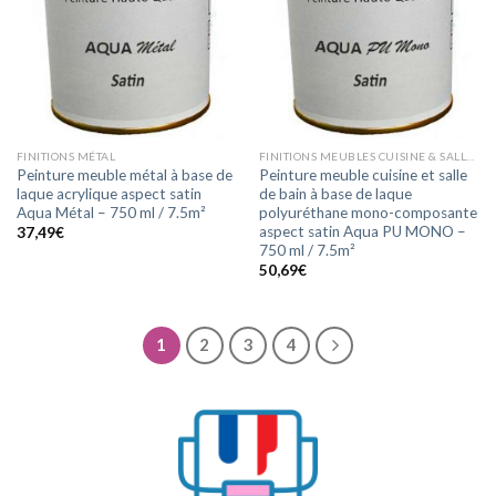
FINITIONS MÉTAL
FINITIONS MEUBLES CUISINE & SALLE DE BAIN
Peinture meuble métal à base de
Peinture meuble cuisine et salle
laque acrylique aspect satin
de bain à base de laque
Aqua Métal – 750 ml / 7.5m²
polyuréthane mono-composante
aspect satin Aqua PU MONO –
37,49
€
750 ml / 7.5m²
50,69
€
1
2
3
4