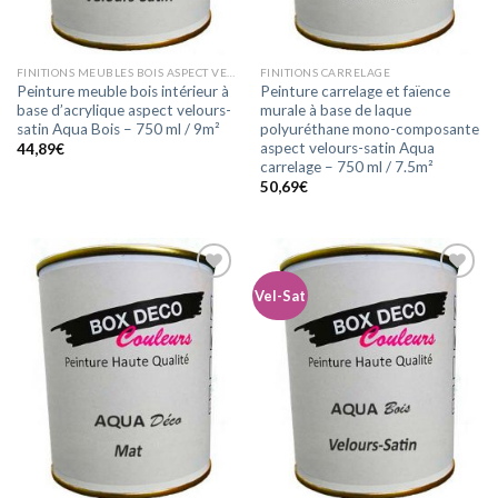
FINITIONS MEUBLES BOIS ASPECT VELOURS-SATIN
FINITIONS CARRELAGE
Peinture meuble bois intérieur à
Peinture carrelage et faïence
base d’acrylique aspect velours-
murale à base de laque
satin Aqua Bois – 750 ml / 9m²
polyuréthane mono-composante
aspect velours-satin Aqua
44,89
€
carrelage – 750 ml / 7.5m²
50,69
€
Vel-Sat
Ajouter
Ajouter
à la
à la
wishlist
wishlist