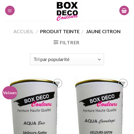
Skip
to
content
ACCUEIL
/
PRODUIT TEINTE
/
JAUNE CITRON
FILTRER
Velours
Ajouter
Ajouter
à la
à la
wishlist
wishlist