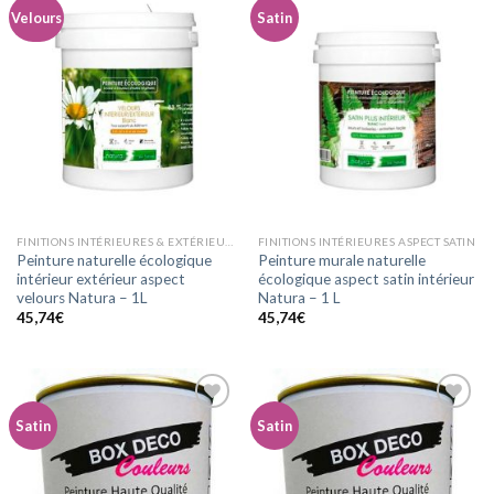
Velours
Satin
Ajouter
Ajouter
à la
à la
wishlist
wishlist
FINITIONS INTÉRIEURES & EXTÉRIEURES ASPECT VELOURS
FINITIONS INTÉRIEURES ASPECT SATIN
Peinture naturelle écologique
Peinture murale naturelle
intérieur extérieur aspect
écologique aspect satin intérieur
velours Natura – 1L
Natura – 1 L
45,74
€
45,74
€
Satin
Satin
Ajouter
Ajouter
à la
à la
wishlist
wishlist