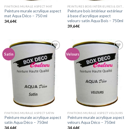
FINITIONS MURALE ASPECT MAT
PEINTURES BOIS INTÉRIEURES & EXTÉRIEURES ASPECT VELOURS-SATIN
Peinture murale acrylique aspect
Peinture bois intérieur extérieur
mat Aqua Déco – 750 ml
à base d’acrylique aspect
velours-satin Aqua Bois – 750ml
34,64
€
39,64
€
Satin
Velours
Ajouter
Ajouter
à la
à la
wishlist
wishlist
FINITIONS MURALE ASPECT SATIN
FINITIONS MURALE ASPECT VELOURS
Peinture murale acrylique aspect
Peinture murale acrylique aspect
satin Aqua Déco – 750ml
velours Aqua Déco – 750ml
34,64
€
34,64
€