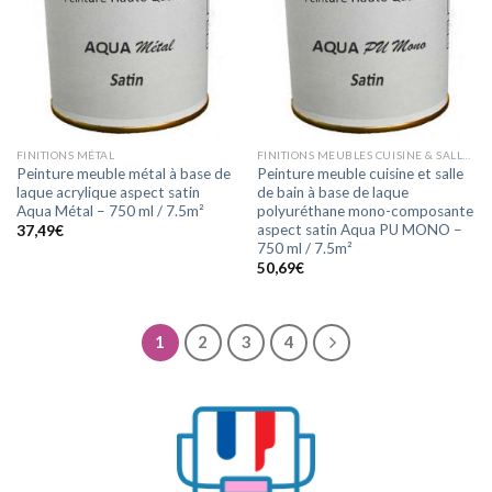
FINITIONS MÉTAL
FINITIONS MEUBLES CUISINE & SALLE DE BAIN
Peinture meuble métal à base de
Peinture meuble cuisine et salle
laque acrylique aspect satin
de bain à base de laque
Aqua Métal – 750 ml / 7.5m²
polyuréthane mono-composante
aspect satin Aqua PU MONO –
37,49
€
750 ml / 7.5m²
50,69
€
1
2
3
4