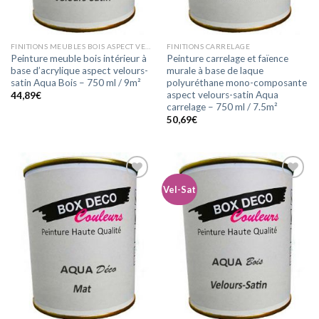
FINITIONS MEUBLES BOIS ASPECT VELOURS-SATIN
FINITIONS CARRELAGE
Peinture meuble bois intérieur à
Peinture carrelage et faïence
base d’acrylique aspect velours-
murale à base de laque
satin Aqua Bois – 750 ml / 9m²
polyuréthane mono-composante
aspect velours-satin Aqua
44,89
€
carrelage – 750 ml / 7.5m²
50,69
€
Vel-Sat
Ajouter
Ajouter
à la
à la
wishlist
wishlist