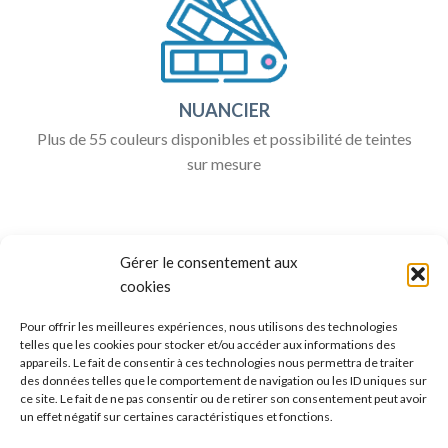
NUANCIER
Plus de 55 couleurs disponibles et possibilité de teintes
sur mesure
Gérer le consentement aux
cookies
Pour offrir les meilleures expériences, nous utilisons des technologies
telles que les cookies pour stocker et/ou accéder aux informations des
appareils. Le fait de consentir à ces technologies nous permettra de traiter
ALLO BOX DÉCO
des données telles que le comportement de navigation ou les ID uniques sur
ce site. Le fait de ne pas consentir ou de retirer son consentement peut avoir
Une question ?
un effet négatif sur certaines caractéristiques et fonctions.
Discuter avec nous sur nos réseaux sociaux