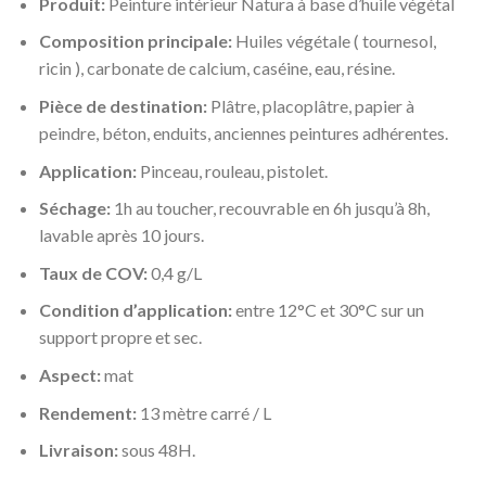
Produit:
Peinture intérieur Natura à base d’huile végétal
Composition principale:
Huiles végétale ( tournesol,
ricin ), carbonate de calcium, caséine, eau, résine.
Pièce de destination:
Plâtre, placoplâtre, papier à
peindre, béton, enduits, anciennes peintures adhérentes.
Application:
Pinceau, rouleau, pistolet.
Séchage:
1h au toucher, recouvrable en 6h jusqu’à 8h,
lavable après 10 jours.
Taux de COV:
0,4 g/L
Condition d’application:
entre 12°C et 30°C sur un
support propre et sec.
Aspect:
mat
Rendement:
13 mètre carré / L
Livraison:
sous 48H.