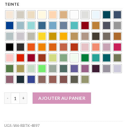
TEINTE
quantité de Peinture murale naturelle écologique aspect mat in
AJOUTER AU PANIER
UGS :
W6-RBTK-4R97