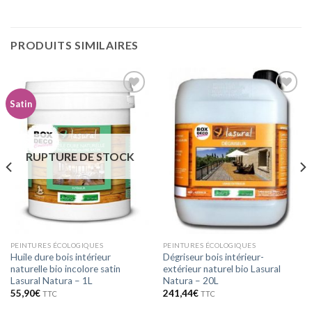
PRODUITS SIMILAIRES
Satin
Ajouter
Ajouter
à la
à la
wishlist
wishlist
RUPTURE DE STOCK
PEINTURES ÉCOLOGIQUES
PEINTURES ÉCOLOGIQUES
Huile dure bois intérieur
Dégriseur bois intérieur-
naturelle bio incolore satin
extérieur naturel bio Lasural
Lasural Natura – 1L
Natura – 20L
55,90
€
241,44
€
TTC
TTC