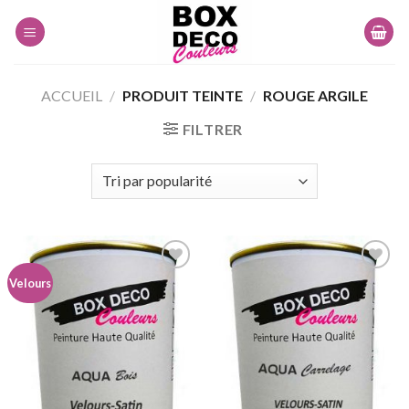
Skip
to
content
ACCUEIL
/
PRODUIT TEINTE
/
ROUGE ARGILE
FILTRER
Velours
Ajouter
Ajouter
à la
à la
wishlist
wishlist