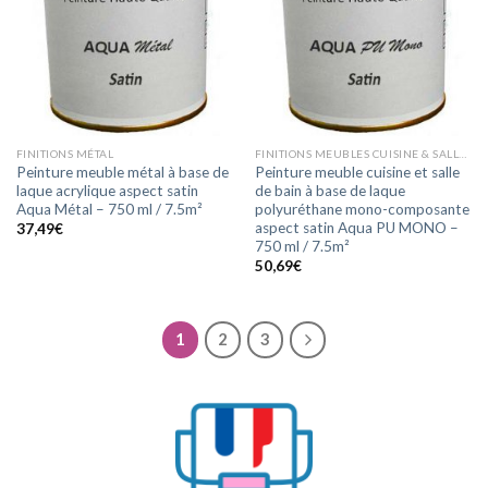
FINITIONS MÉTAL
FINITIONS MEUBLES CUISINE & SALLE DE BAIN
Peinture meuble métal à base de
Peinture meuble cuisine et salle
laque acrylique aspect satin
de bain à base de laque
Aqua Métal – 750 ml / 7.5m²
polyuréthane mono-composante
aspect satin Aqua PU MONO –
37,49
€
750 ml / 7.5m²
50,69
€
1
2
3