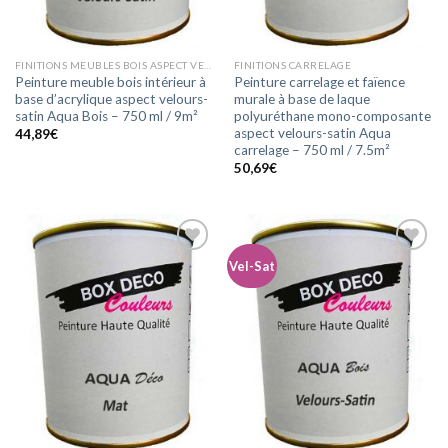
FINITIONS MEUBLES BOIS ASPECT VELOURS-SATIN
FINITIONS CARRELAGE
Peinture meuble bois intérieur à
Peinture carrelage et faïence
base d’acrylique aspect velours-
murale à base de laque
satin Aqua Bois – 750 ml / 9m²
polyuréthane mono-composante
aspect velours-satin Aqua
44,89
€
carrelage – 750 ml / 7.5m²
50,69
€
Vel-Sat
Ajouter
Ajouter
à la
à la
wishlist
wishlist