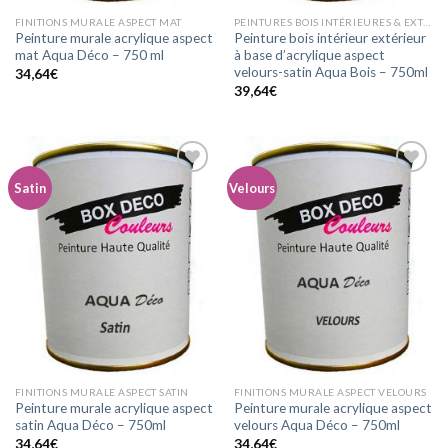
FINITIONS MURALE ASPECT MAT
PEINTURES BOIS INTÉRIEURES & EXTÉRIEURES ASPECT VELOURS-SATIN
Peinture murale acrylique aspect
Peinture bois intérieur extérieur
mat Aqua Déco – 750 ml
à base d’acrylique aspect
velours-satin Aqua Bois – 750ml
34,64
€
39,64
€
Satin
Velours
Ajouter
Ajouter
à la
à la
wishlist
wishlist
FINITIONS MURALE ASPECT SATIN
FINITIONS MURALE ASPECT VELOURS
Peinture murale acrylique aspect
Peinture murale acrylique aspect
satin Aqua Déco – 750ml
velours Aqua Déco – 750ml
34,64
€
34,64
€