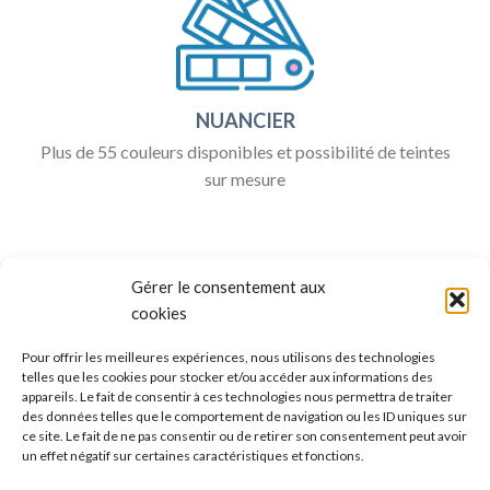
NUANCIER
Plus de 55 couleurs disponibles et possibilité de teintes
sur mesure
Gérer le consentement aux
cookies
Pour offrir les meilleures expériences, nous utilisons des technologies
telles que les cookies pour stocker et/ou accéder aux informations des
appareils. Le fait de consentir à ces technologies nous permettra de traiter
ALLO BOX DÉCO
des données telles que le comportement de navigation ou les ID uniques sur
ce site. Le fait de ne pas consentir ou de retirer son consentement peut avoir
Une question ?
un effet négatif sur certaines caractéristiques et fonctions.
Discuter avec nous sur nos réseaux sociaux