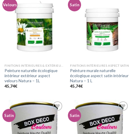
Velours
Satin
Ajouter
Ajouter
à la
à la
wishlist
wishlist
FINITIONS INTÉRIEURES & EXTÉRIEURES ASPECT VELOURS
FINITIONS INTÉRIEURES ASPECT SATIN
Peinture naturelle écologique
Peinture murale naturelle
intérieur extérieur aspect
écologique aspect satin intérieur
velours Natura – 1L
Natura – 1 L
45,74
€
45,74
€
Satin
Satin
Ajouter
Ajouter
à la
à la
wishlist
wishlist