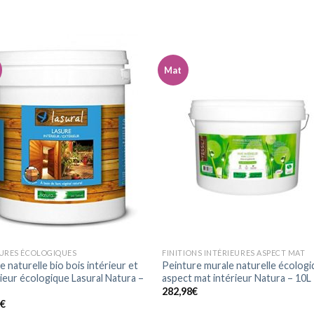
Mat
Ajouter
Ajou
à la
à l
wishlist
wishl
URES ÉCOLOGIQUES
FINITIONS INTÉRIEURES ASPECT MAT
e naturelle bio bois intérieur et
Peinture murale naturelle écolog
ieur écologique Lasural Natura –
aspect mat intérieur Natura – 10L
282,98
€
5
€