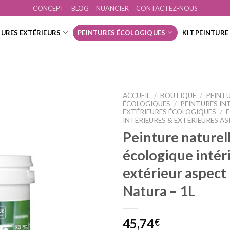
CONCEPT
BLOG
NUANCIER
CONTACTEZ-NOUS
TURES EXTÉRIEURS
PEINTURES ÉCOLOGIQUES
KIT PEINTURE
ACCUEIL
/
BOUTIQUE
/
PEINT
ÉCOLOGIQUES
/
PEINTURES IN
EXTÉRIEURES ÉCOLOGIQUES
/
F
INTÉRIEURES & EXTÉRIEURES A
Peinture naturel
Ajouter
à la
écologique intér
wishlist
extérieur aspect
Natura – 1L
45,74
€