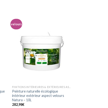
velours
ter
Ajouter
a
à la
ist
wishlist
FINITIONS INTÉRIEURES & EXTÉRIEURES ASPECT VELOURS
ique
Peinture naturelle écologique
intérieur extérieur aspect velours
Natura – 10L
282,98
€