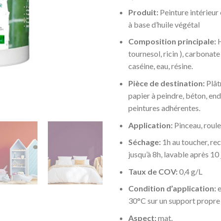
Produit:
Peinture intérieur
à base d’huile végétal
Composition principale:
H
tournesol, ricin ), carbonate
caséine, eau, résine.
Pièce de destination:
Plât
papier à peindre, béton, end
peintures adhérentes.
Application:
Pinceau, roule
Séchage:
1h au toucher, re
jusqu’à 8h, lavable après 10 
Taux de COV:
0,4 g/L
Condition d’application:
e
30°C sur un support propre 
Aspect:
mat.