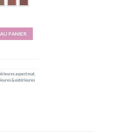
 écologique intérieur extérieur aspect mat Natura - 1L
AU PANIER
xtérieures aspect mat
,
rieures & extérieures