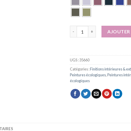
quantité de Peinture naturelle
AJOUTER 
UGS :
35660
Catégories :
Finitions intérieures & e
Peintures écologiques
,
Peintures inté
écologiques
TAIRES