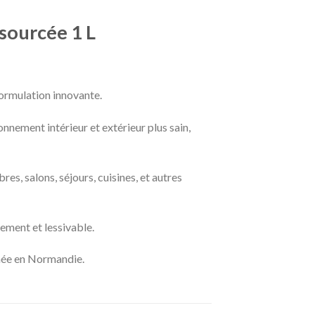
sourcée 1 L
formulation innovante.
nnement intérieur et extérieur plus sain,
es, salons, séjours, cuisines, et autres
dement et lessivable.
nnée en Normandie.