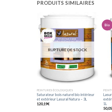
PRODUITS SIMILAIRES
Bio
Ajouter
Ajouter
à la
à la
wishlist
wishlist
RUPTURE DE STOCK
FINITIONS INTÉRIEURES & EXTÉRIEURES ASPECT MAT
PEINTURES ÉCOLOGIQUES
PEINT
 écologique
Saturateur bois naturel bio intérieur
Lasur
r aspect mat Natura
et extérieur Lasural Natura – 3L
extér
1L
120,19
€
50,0