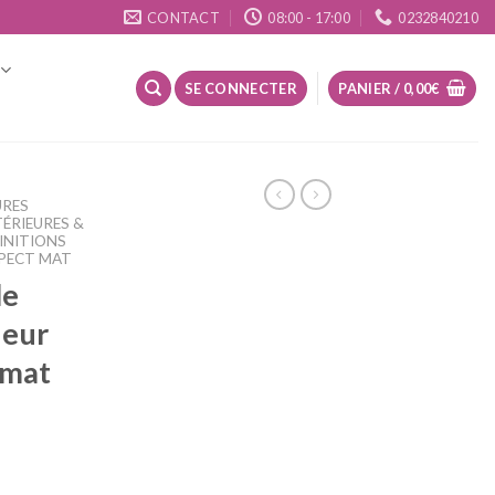
CONTACT
08:00 - 17:00
0232840210
SE CONNECTER
PANIER /
0,00
€
URES
TÉRIEURES &
INITIONS
SPECT MAT
le
ieur
 mat