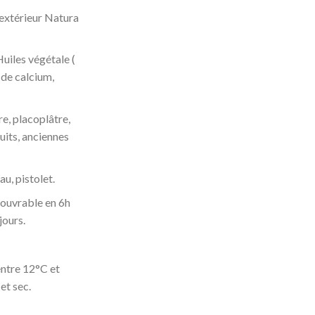
 extérieur Natura
uiles végétale (
 de calcium,
re, placoplâtre,
uits, anciennes
au, pistolet.
couvrable en 6h
jours.
ntre 12°C et
et sec.