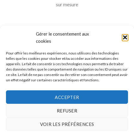
sur mesure
Gérer le consentement aux
cookies
Pour offrir les meilleures expériences, nous utilisons des technologies
telles que les cookies pour stocker et/ou accéder aux informations des
appareils. Le fait de consentir à ces technologies nous permettra de traiter
ALLO BOX DÉCO
des données telles que le comportement de navigation ou les ID uniques sur
ce site. Le fait de ne pas consentir ou de retirer son consentement peut avoir
Une question ?
un effet négatif sur certaines caractéristiques et fonctions.
Discuter avec nous sur nos réseaux sociaux
ACCEPTER
REFUSER
VOIR LES PRÉFÉRENCES
CONDITIONS GÉNÉRALES DE VENTES
MÉTHODES ET FRAIS DE TRANSPORT