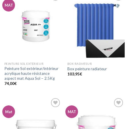
MAT
Ajouter
Ajouter
à la
à la
wishlist
wishlist
PEINTURE SOL EXTÉRIEUR
BOX RADIATEUR
Peinture Sol extérieur/intérieur
Box peinture radiateur
acrylique haute résistance
103,95
€
aspect mat Aqua Sol – 2.5Kg
74,00
€
Mat
MAT
Ajouter
Ajouter
à la
à la