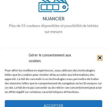
NUANCIER
Plus de 55 couleurs disponibles et possibilité de teintes
sur mesure
Gérer le consentement aux
cookies
Pour offrir les meilleures expériences, nous utilisons des technologies
telles que les cookies pour stocker et/ou accéder aux informations des
appareils. Le fait de consentir à ces technologies nous permettra de traiter
ALLO BOX DÉCO
des données telles que le comportement de navigation ou les ID uniques sur
ce site. Le fait de ne pas consentir ou de retirer son consentement peut avoir
Une question ?
un effet négatif sur certaines caractéristiques et fonctions.
Discuter avec nous sur nos réseaux sociaux
ACCEPTER