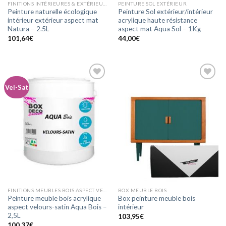
FINITIONS INTÉRIEURES & EXTÉRIEURES ASPECT MAT
PEINTURE SOL EXTÉRIEUR
Peinture naturelle écologique
Peinture Sol extérieur/intérieur
intérieur extérieur aspect mat
acrylique haute résistance
Natura – 2.5L
aspect mat Aqua Sol – 1Kg
101,64
€
44,00
€
Vel-Sat
Ajouter
Ajouter
à la
à la
wishlist
wishlist
FINITIONS MEUBLES BOIS ASPECT VELOURS-SATIN
BOX MEUBLE BOIS
Peinture meuble bois acrylique
Box peinture meuble bois
aspect velours-satin Aqua Bois –
intérieur
2,5L
103,95
€
100,37
€