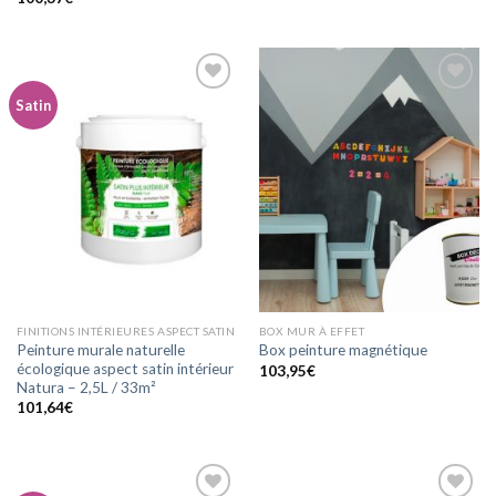
Satin
Ajouter
Ajouter
à la
à la
wishlist
wishlist
FINITIONS INTÉRIEURES ASPECT SATIN
BOX MUR À EFFET
Peinture murale naturelle
Box peinture magnétique
écologique aspect satin intérieur
103,95
€
Natura – 2,5L / 33m²
101,64
€