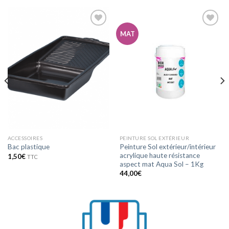
MAT
Ajouter
Ajouter
à la
à la
wishlist
wishlist
ACCESSOIRES
PEINTURE SOL EXTÉRIEUR
Peinture Sol extérieur/intérieur
Bac plastique
acrylique haute résistance
1,50
€
TTC
aspect mat Aqua Sol – 1Kg
44,00
€