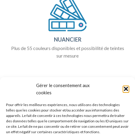
NUANCIER
Plus de 55 couleurs disponibles et possibilité de teintes
sur mesure
Gérer le consentement aux
cookies
Pour offrir les meilleures expériences, nous utilisons des technologies
telles que les cookies pour stocker et/ou accéder aux informations des
appareils. Le fait de consentir à ces technologies nous permettra de traiter
ALLO BOX DÉCO
des données telles que le comportement de navigation ou les ID uniques sur
ce site. Le fait de ne pas consentir ou de retirer son consentement peut avoir
Une question ?
un effet négatif sur certaines caractéristiques et fonctions.