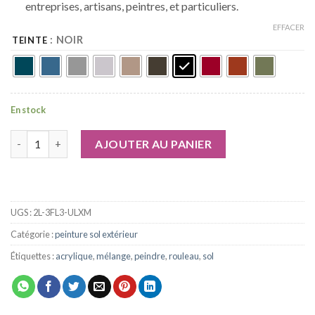
entreprises, artisans, peintres, et particuliers.
EFFACER
: NOIR
TEINTE
En stock
quantité de Peinture Sol extérieur/intérieur acrylique haute ré
AJOUTER AU PANIER
UGS :
2L-3FL3-ULXM
Catégorie :
peinture sol extérieur
Étiquettes :
acrylique
,
mélange
,
peindre
,
rouleau
,
sol