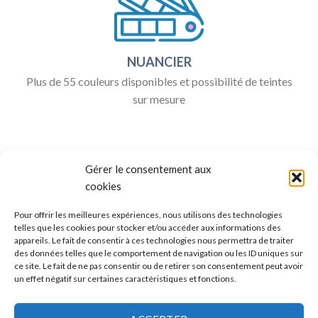
NUANCIER
Plus de 55 couleurs disponibles et possibilité de teintes
sur mesure
Gérer le consentement aux
cookies
Pour offrir les meilleures expériences, nous utilisons des technologies
telles que les cookies pour stocker et/ou accéder aux informations des
appareils. Le fait de consentir à ces technologies nous permettra de traiter
ALLO BOX DÉCO
des données telles que le comportement de navigation ou les ID uniques sur
ce site. Le fait de ne pas consentir ou de retirer son consentement peut avoir
Une question ?
un effet négatif sur certaines caractéristiques et fonctions.
Discuter avec nous sur nos réseaux sociaux