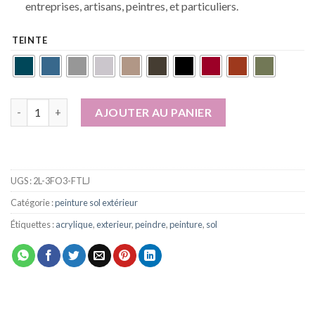
entreprises, artisans, peintres, et particuliers.
TEINTE
quantité de Peinture Sol extérieur/intérieur acrylique haute ré
AJOUTER AU PANIER
UGS :
2L-3FO3-FTLJ
Catégorie :
peinture sol extérieur
Étiquettes :
acrylique
,
exterieur
,
peindre
,
peinture
,
sol