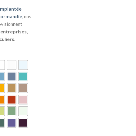
Implantée
 normandie
, nos
ovisionnent
s
entreprises,
culiers.