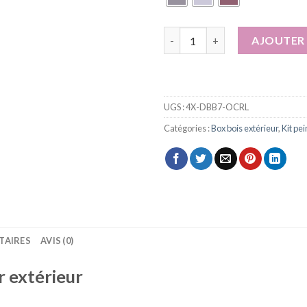
quantité de Box peinture bois 
AJOUTER 
UGS :
4X-DBB7-OCRL
Catégories :
Box bois extérieur
,
Kit pe
TAIRES
AVIS (0)
r extérieur