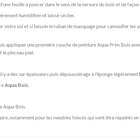
d’une feuille à poncer dans le sens de la nervure du bois et de façon
èrement humidifiée et laissé sécher.
ger votre sol et si besoin le ruban de masquage pour camoufler les 
 puis appliquer une première couche de peinture Aqua Prim Bois av
 le pinceau plat.
il y a des sur épaisseurs puis dépoussiérage à l’éponge légèrement h
ure
Aqua Bois
.
e Aqua Bois.
saire, notamment pour les meubles foncés qui vont être repeints en 