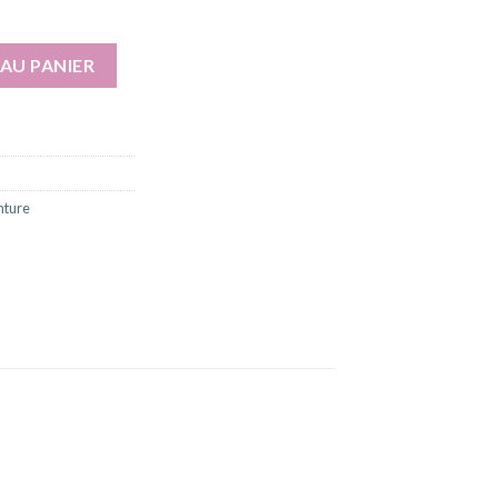
intérieur extérieur
AU PANIER
inture