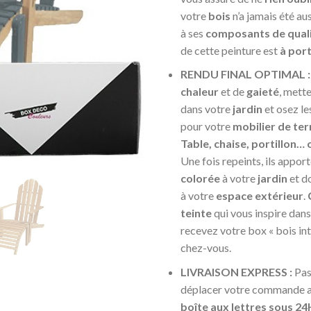
votre
bois
n’a jamais été au
à ses
composants de qual
de cette peinture est
à por
RENDU FINAL OPTIMAL 
chaleur
et de
gaieté
, mette
dans votre
jardin
et osez le
pour votre
mobilier de ter
Table, chaise, portillon… 
Une fois repeints, ils appor
colorée
à votre
jardin
et d
à votre
espace extérieur
.
teinte
qui vous inspire dan
recevez votre box « bois int
chez-vous.
LIVRAISON EXPRESS :
Pas
déplacer votre commande a
boîte aux lettres sous 24