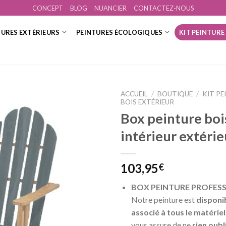
CONCEPT
BLOG
NUANCIER
CONTACTEZ-NOUS
TURES EXTÉRIEURS
PEINTURES ÉCOLOGIQUES
KIT PEINTURE
ACCUEIL
/
BOUTIQUE
/
KIT PE
BOIS EXTÉRIEUR
Box peinture boi
intérieur extérie
Ajouter
à la
wishlist
103,95
€
BOX PEINTURE PROFESS
Notre peinture est
disponi
associé à tous le matérie
vous assure de ne
rien oubl