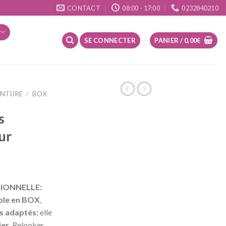
CONTACT
08:00 - 17:00
0232840210
SE CONNECTER
PANIER /
0,00
€
INTURE
/
BOX
s
ur
IONNELLE:
ble en BOX
,
ls adaptés
; elle
ier
. Relooker