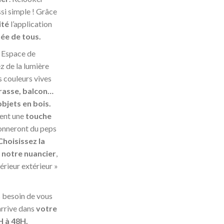
ssi simple ! Grâce
ité
l’application
tée de tous.
:
Espace de
z de la lumière
s couleurs vives
rasse,
balcon…
objets en bois.
tent une
touche
onneront du peps
Choisissez la
s
notre nuancier
,
érieur extérieur »
 besoin de vous
rrive dans
votre
H à 48H.