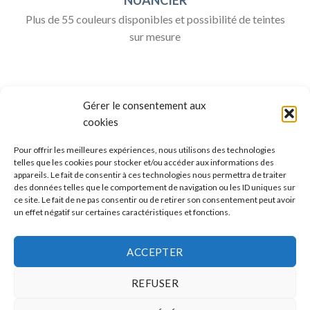
Plus de 55 couleurs disponibles et possibilité de teintes
sur mesure
Gérer le consentement aux
cookies
Pour offrir les meilleures expériences, nous utilisons des technologies
telles que les cookies pour stocker et/ou accéder aux informations des
appareils. Le fait de consentir à ces technologies nous permettra de traiter
ALLO BOX DÉCO
des données telles que le comportement de navigation ou les ID uniques sur
ce site. Le fait de ne pas consentir ou de retirer son consentement peut avoir
Une question ?
un effet négatif sur certaines caractéristiques et fonctions.
Discuter avec nous sur nos réseaux sociaux
ACCEPTER
REFUSER