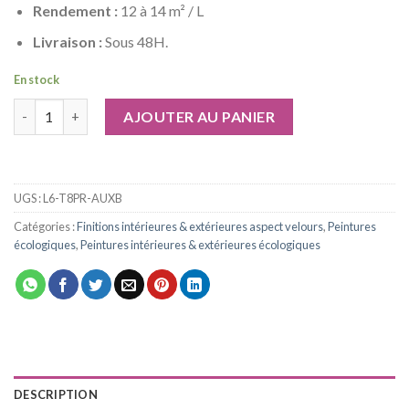
Rendement :
12 à 14 m² / L
Livraison :
Sous 48H.
En stock
quantité de Peinture murale blanc gardéna naturel écologique in
AJOUTER AU PANIER
UGS :
L6-T8PR-AUXB
Catégories :
Finitions intérieures & extérieures aspect velours
,
Peintures
écologiques
,
Peintures intérieures & extérieures écologiques
DESCRIPTION