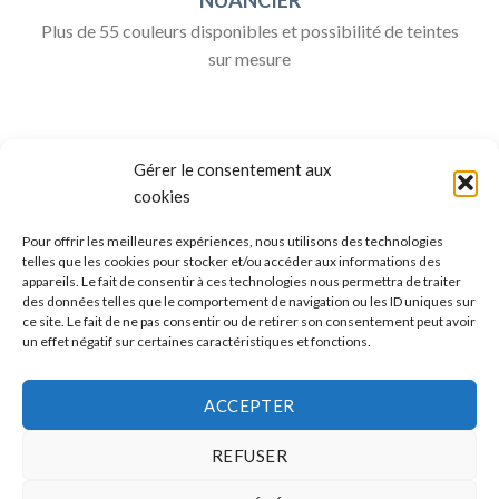
Plus de 55 couleurs disponibles et possibilité de teintes
sur mesure
Gérer le consentement aux
cookies
Pour offrir les meilleures expériences, nous utilisons des technologies
telles que les cookies pour stocker et/ou accéder aux informations des
appareils. Le fait de consentir à ces technologies nous permettra de traiter
ALLO BOX DÉCO
des données telles que le comportement de navigation ou les ID uniques sur
ce site. Le fait de ne pas consentir ou de retirer son consentement peut avoir
Une question ?
un effet négatif sur certaines caractéristiques et fonctions.
Discuter avec nous sur nos réseaux sociaux
ACCEPTER
REFUSER