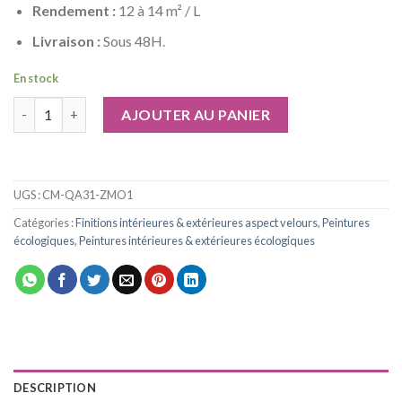
Rendement :
12 à 14 m² / L
Livraison :
Sous 48H.
En stock
quantité de Peinture murale blanc gardéna naturel écologique i
AJOUTER AU PANIER
UGS :
CM-QA31-ZMO1
Catégories :
Finitions intérieures & extérieures aspect velours
,
Peintures
écologiques
,
Peintures intérieures & extérieures écologiques
DESCRIPTION