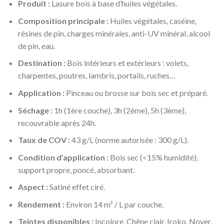
Produit :
Lasure bois à base d’huiles végétales.
Composition principale :
Huiles végétales, caséine,
résines de pin, charges minérales, anti-UV minéral, alcool
de pin, eau.
Destination :
Bois intérieurs et extérieurs : volets,
charpentes, poutres, lambris, portails, ruches…
Application :
Pinceau ou brosse sur bois sec et préparé.
Séchage :
1h (1ère couche), 3h (2ème), 5h (3ème),
recouvrable après 24h.
Taux de COV :
43 g/L (norme autorisée : 300 g/L).
Condition d’application :
Bois sec (<15% humidité),
support propre, poncé, absorbant.
Aspect :
Satiné effet ciré.
Rendement :
Environ 14 m² / L par couche.
Teintes disponibles :
Incolore, Chêne clair, Iroko, Noyer,